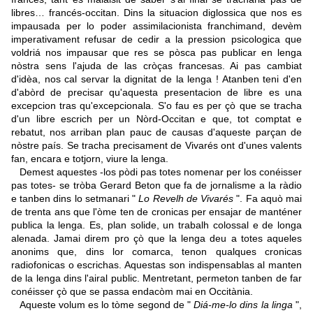
libres… francés-occitan. Dins la situacion diglossica que nos es
impausada per lo poder assimilacionista franchimand, devèm
imperativament refusar de cedir a la pression psicologica que
voldriá nos impausar que res se pòsca pas publicar en lenga
nòstra sens l'ajuda de las cròças francesas. Ai pas cambiat
d'idèa, nos cal servar la dignitat de la lenga ! Atanben teni d'en
d'abòrd de precisar qu'aquesta presentacion de libre es una
excepcion tras qu'excepcionala. S'o fau es per çò que se tracha
d'un libre escrich per un Nòrd-Occitan e que, tot comptat e
rebatut, nos arriban plan pauc de causas d'aqueste parçan de
nòstre país. Se tracha precisament de Vivarés ont d'unes valents
fan, encara e totjorn, viure la lenga.
Demest aquestes -los pòdi pas totes nomenar per los conéisser
pas totes- se tròba Gerard Beton que fa de jornalisme a la ràdio
e tanben dins lo setmanari "
Lo Revelh de Vivarés
". Fa aquò mai
de trenta ans que l'òme ten de cronicas per ensajar de manténer
publica la lenga. Es, plan solide, un trabalh colossal e de longa
alenada. Jamai direm pro çò que la lenga deu a totes aqueles
anonims que, dins lor comarca, tenon qualques cronicas
radiofonicas o escrichas. Aquestas son indispensablas al manten
de la lenga dins l'airal public. Mentretant, permeton tanben de far
conéisser çò que se passa endacòm mai en Occitània.
Aqueste volum es lo tòme segond de "
Diá-me-lo dins la linga
",