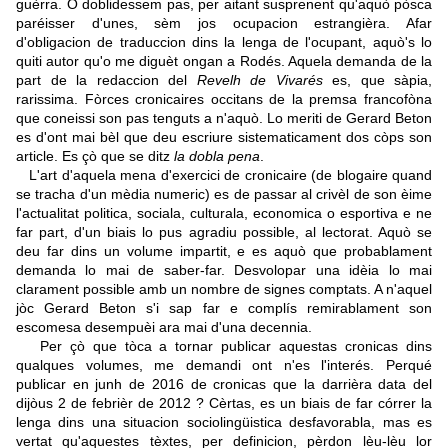
guèrra. O doblidessem pas, per aitant susprenent qu'aquò pòsca
paréisser d'unes, sèm jos ocupacion estrangièra. Afar
d'obligacion de traduccion dins la lenga de l'ocupant, aquò's lo
quiti autor qu'o me diguèt ongan a Rodés. Aquela demanda de la
part de la redaccion del
Revelh de Vivarés
es, que sàpia,
rarissima. Fòrces cronicaires occitans de la premsa francofòna
que coneissi son pas tenguts a n'aquò. Lo meriti de Gerard Beton
es d'ont mai bèl que deu escriure sistematicament dos còps son
article. Es çò que se ditz
la dobla pena
.
L'art d'aquela mena d'exercici de cronicaire (de blogaire quand
se tracha d'un mèdia numeric) es de passar al crivèl de son èime
l'actualitat politica, sociala, culturala, economica o esportiva e ne
far part, d'un biais lo pus agradiu possible, al lectorat. Aquò se
deu far dins un volume impartit, e es aquò que probablament
demanda lo mai de saber-far. Desvolopar una idèia lo mai
clarament possible amb un nombre de signes comptats. A n'aquel
jòc Gerard Beton s'i sap far e complís remirablament son
escomesa desempuèi ara mai d'una decennia.
Per çò que tòca a tornar publicar aquestas cronicas dins
qualques volumes, me demandi ont n'es l'interés. Perqué
publicar en junh de 2016 de cronicas que la darrièra data del
dijòus 2 de febrièr de 2012 ? Cèrtas, es un biais de far córrer la
lenga dins una situacion sociolingüistica desfavorabla, mas es
vertat qu'aquestes tèxtes, per definicion, pèrdon lèu-lèu lor