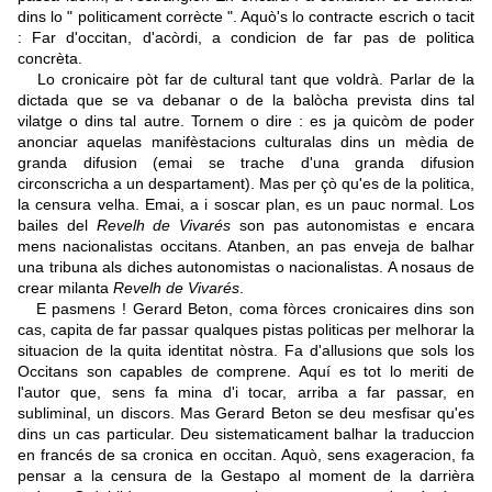
dins lo " politicament corrècte ". Aquò's lo contracte escrich o tacit
: Far d'occitan, d'acòrdi, a condicion de far pas de politica
concrèta.
Lo cronicaire pòt far de cultural tant que voldrà. Parlar de la
dictada que se va debanar o de la balòcha prevista dins tal
vilatge o dins tal autre. Tornem o dire : es ja quicòm de poder
anonciar aquelas manifèstacions culturalas dins un mèdia de
granda difusion (emai se trache d'una granda difusion
circonscricha a un despartament). Mas per çò qu'es de la politica,
la censura velha. Emai, a i soscar plan, es un pauc normal. Los
bailes del
Revelh de Vivarés
son pas autonomistas e encara
mens nacionalistas occitans. Atanben, an pas enveja de balhar
una tribuna als diches autonomistas o nacionalistas. A nosaus de
crear milanta
Revelh de Vivarés
.
E pasmens ! Gerard Beton, coma fòrces cronicaires dins son
cas, capita de far passar qualques pistas politicas per melhorar la
situacion de la quita identitat nòstra. Fa d'allusions que sols los
Occitans son capables de comprene. Aquí es tot lo meriti de
l'autor que, sens fa mina d'i tocar, arriba a far passar, en
subliminal, un discors. Mas Gerard Beton se deu mesfisar qu'es
dins un cas particular. Deu sistematicament balhar la traduccion
en francés de sa cronica en occitan. Aquò, sens exageracion, fa
pensar a la censura de la Gestapo al moment de la darrièra