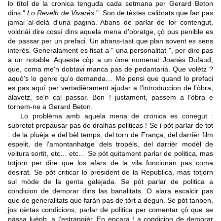
lo títol de la cronica tenguda cada setmana per Gerard Beton
dins "
Lo Revelh de Vivarés
". Son de tèxtes calibrats que fan pas
jamai al-delà d'una pagina. Abans de parlar de lor contengut,
voldriái dire cossí dins aquela mena d'obratge, çò pus penible es
de passar per un prefaci. Un abans-tast que plan sovent es sens
interés. Generalament es fisat a " una personalitat ", per dire pas
a un notable. Aqueste còp a un òme nomenat Joanès Dufaud,
que, coma me'n dobtavi manca pas de pedantariá. Que volètz ?
aquò's lo genre qu'o demanda… Me pensi que quand lo prefaci
es pas aquí per vertadièrament ajudar a l'introduccion de l'òbra,
alavetz, se'n cal passar. Bon ! justament, passem a l'òbra e
tornem-ne a Gerard Beton.
Lo problèma amb aquela mena de cronica es conegut :
subretot prepausar pas de dralhas politicas ! Se i pòt parlar de tot
: de la pluèja e del bèl temps, del torn de França, del darrièr film
espelit, de l'amontanhatge dels tropèls, del darrièr modèl de
veitura sortit, etc… etc… Se pòt quitament parlar de politica, mas
totjorn per dire que los afars de la vila foncionan pas coma
desirat. Se pòt criticar lo president de la Republica, mas totjorn
sul mòde de la genta galejada. Se pòt parlar de politica a
condicion de demorar dins las banalitats. O alara escalcir pas
que de generalitats que faràn pas de tòrt a degun. Se pòt tanben,
jos cèrtas condicions, parlar de politica per comentar çò que se
passa luènh, a l'estrangièr. En encara ! a condicion de demorar