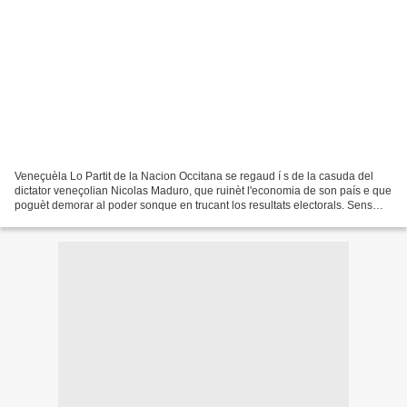
Veneçuèla Lo Partit de la Nacion Occitana se regaud í s de la casuda del
dictator veneçolian Nicolas Maduro, que ruinèt l'economia de son país e que
poguèt demorar al poder sonque en trucant los resultats electorals. Sens
suspresa, l'intervencion militara...