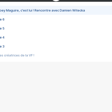
bey Maguire, c'est lui ! Rencontre avec Damien Witecka
e 6
e 5
e 4
e 3
s créatrices de la VF !
e 2
e 1
e Mektoub My Love arrive enfin ! Rencontre avec Shaïn Boumedine et Sal
i : après Toni en famille
elle réalise le bouleversant Dites lui que je l'aime
ais ! Rencontre autour de Vie privée de Rebecca Zlotowski