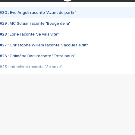
#30 : Eve Angeli raconte "Avant de partir"
#29 : MC Solaar raconte "Bouge de là"
28 : Lorie raconte "Je vais vite"
#27 : Christophe Willem raconte "Jacques a dit"
#26 : Chimène Badi raconte "Entre nous"
#25 : Indochine raconte "3e sexe"
#24 : Zaho raconte "C'est chelou"
#23 : Patrick Bruel raconte "Au café des délices"
#22 : Kyo raconte "Le chemin"
#21 : Nolwenn Leroy raconte "Cassé"
#20 : Patrick Hernandez raconte "Born to be alive"
#19 : Lorie raconte "Près de moi"