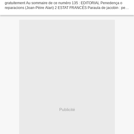
gratuitement Au sommaire de ce numéro 135 : EDITORIAL Penedença o
reparacions (Joan-Pèire Alari) 2 ESTAT FRANCÉS Paraula de jacobin : per
ieu çò granadís, pels autres lo rascladís ! (Sèrgi...
Publicité