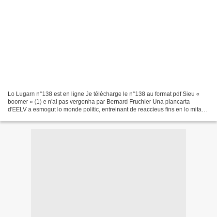
Lo Lugarn n°138 est en ligne Je télécharge le n°138 au format pdf Sieu «
boomer » (1) e n'ai pas vergonha par Bernard Fruchier Una plancarta
d'EELV a esmogut lo monde politic, entreinant de reaccieus fins en lo mitan
"ecologist". Ai ja escrich mantes...