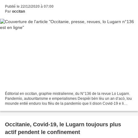
Publié le 22/12/2020 à 07:00
Par
occitan
Éditorial en occitan, graphie mistralienne, du N°136 de la revue Lo Lugarn.
Pandemìo, autouritarisme e emperialismes Despièi bèn lèu un an d’acò, lou
mounde entié enduro lou flèu de la pandemìo que li dison Covid-19 e li
chifro di malaut e di mort countùnion...
Occitanie, Covid-19, le Lugarn toujours plus
actif pendent le confinement