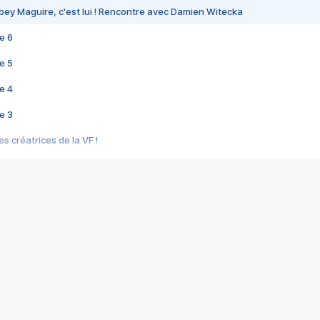
bey Maguire, c'est lui ! Rencontre avec Damien Witecka
e 6
e 5
e 4
e 3
s créatrices de la VF !
e 2
e 1
e Mektoub My Love arrive enfin ! Rencontre avec Shaïn Boumedine et Sal
i : après Toni en famille
elle réalise le bouleversant Dites lui que je l'aime
ais ! Rencontre autour de Vie privée de Rebecca Zlotowski