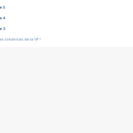
e 5
e 4
e 3
s créatrices de la VF !
e 2
e 1
e Mektoub My Love arrive enfin ! Rencontre avec Shaïn Boumedine et Sal
i : après Toni en famille
elle réalise le bouleversant Dites lui que je l'aime
ais ! Rencontre autour de Vie privée de Rebecca Zlotowski
 de Marguerite, Grave... Rencontre avec Ella Rumpf
 Les Rêveurs, un film intime sur la santé mentale