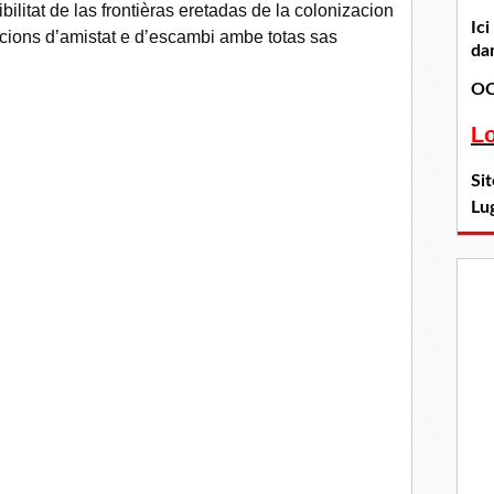
bilitat de las frontièras eretadas de la colonizacion
Ic
lacions d’amistat e d’escambi ambe totas sas
dan
OC
L
Si
Lu