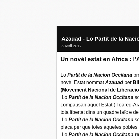
Azauad - Lo Partit de la Naci
6 Avril 2012
Un novèl estat en Africa : l
Lo
Partit de la Nacion Occitana
pr
novèl Estat nommat
Azauad
per
Bi
(Movement Nacional de
Liberaci
Lo
Partit de la Nacion Occitana
so
compausan aquel Estat ( Toareg-Ar
tota libertat dins un quadre laïc e d
Lo
Partit de la Nacion Occitana
so
plaça per que totes aqueles pòbles 
Lo
Partit de la Nacion Occitana
re