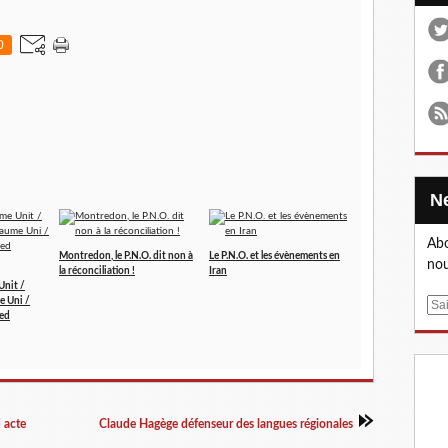
0
Abo
Montredon, le P.N.O. dit non à
Le P.N.O. et les évènements en
nou
la réconciliation !
Iran
Unit /
e Uni /
E
ted
m
a
i
l
 acte
Claude Hagège défenseur des langues régionales