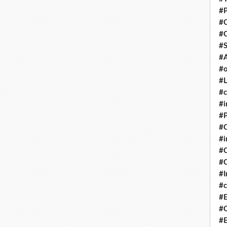
#P
#
#
#S
#A
#o
#L
#c
#i
#P
#C
#
#C
#C
#I
#c
#E
#C
#E