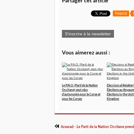
Partager cet article
Repost
S'inscrire à la newsletter
Vous aimerez aussi :
Le P.N.O. (Parti de la Nation
Eleccions al Reialme 
Occitane) veut plus
Élections au Royaum
d'autonomie pour la Corse et
Elections in the Uni
pour les Corses
Kingdom
Azawad - Le Parti de la Nation Occitane prend