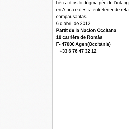
bèrca dins lo dògma pèc de l’intangi
en Africa e desira entreténer de re
compausantas.
6 d’abril de 2012
Partit de la Nacion Occitana
10 carrièra de Romàs
F- 47000 Agen(Occitània)
+33 6 76 47 32 12