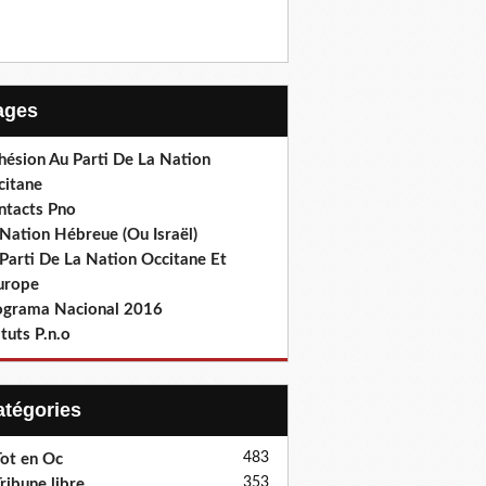
Pages
hésion Au Parti De La Nation
citane
ntacts Pno
Nation Hébreue (Ou Israël)
Parti De La Nation Occitane Et
europe
ograma Nacional 2016
tuts P.n.o
Catégories
483
ot en Oc
353
ribune libre