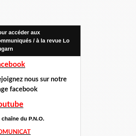
ommuniqués / à la revue Lo
ugarn
acebook
joignez nous sur notre
age facebook
outube
 chaîne du P.N.O.
OMUNICAT