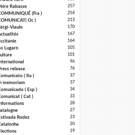
257
èire Rabasse
254
COMMUNIQUÉ (Fra )
213
COMUNICAT( Oc )
170
èrgi-Viaule
167
ctualités
164
ccitanie
105
o Lugarn
101
ulture
96
nternational
76
ress release
37
omunicato ( Ita )
37
in memoriam
34
omunicado ( Esp )
33
omunicat ( Cat )
28
nformations
27
atalogne
23
stivada Rodez
20
atalonha
19
lections