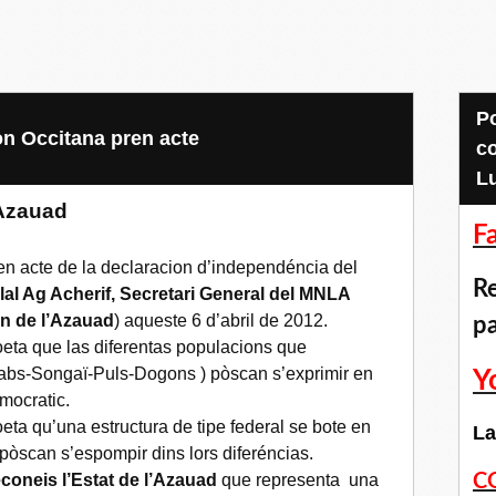
Pour accéder aux
on Occitana pren acte
c
L
’Azauad
F
en acte de la declaracion d’independéncia del
Re
llal Ag Acherif, Secretari General del MNLA
on de l’Azauad
) aqueste 6 d’abril de 2012.
p
eta que las diferentas populacions que
abs-Songaï-Puls-Dogons ) pòscan s’exprimir en
Y
emocratic.
eta qu’una estructura de tipe federal se bote en
La
pòscan s’espompir dins lors diferéncias.
coneis l’Estat de l’Azauad
que representa una
C