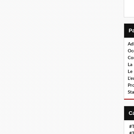
Ad
Oc
Co
La 
Le 
L'
Pr
Sta
#T
#T