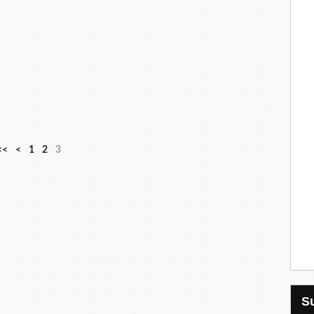
<<
<
1
2
3