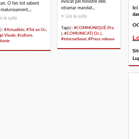
evocat pel ministre dels
tan. O fan tot sabent
Ic
otramar mandat...
 malurosament,...
dan
Lire la suite
re la suite
OC
Tag(s) :
#COMMUNIQUÉ (Fra
) :
#Actualités
,
#Tot en Oc
,
)
,
#COMUNICAT( Oc )
,
gi-Viaule
,
#culture
,
L
#international
,
#Press release
itanie
Si
Lu