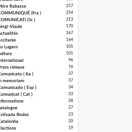
257
èire Rabasse
254
COMMUNIQUÉ (Fra )
213
COMUNICAT( Oc )
170
èrgi-Viaule
167
ctualités
164
ccitanie
105
o Lugarn
101
ulture
96
nternational
76
ress release
37
omunicato ( Ita )
37
in memoriam
34
omunicado ( Esp )
33
omunicat ( Cat )
28
nformations
27
atalogne
23
stivada Rodez
20
atalonha
19
lections