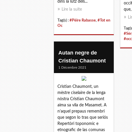
dins la lutz dels...
occi
Lire la suite
que,
Li
Tag(s) :
#Pèire Rabasse
,
#Tot en
Oc
Tag(s
#Sèr
#occ
Autan negre de
Cristian Chaumont
1 Décembre 2021
Cristian Chaumont, un
mèstre ciselaire de la lenga
nòstra Cristian Chaumont
aima sa vila de Masamet. A
n’aquel prepaus remembri
que segon lo tras que seriós
Repertòri toponomic e
etnografic de las comunas