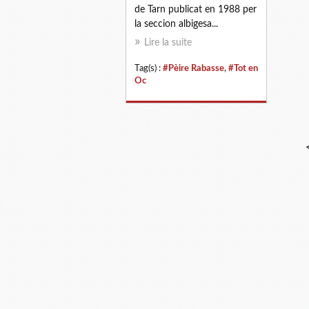
de Tarn publicat en 1988 per
la seccion albigesa...
Lire la suite
Tag(s) :
#Pèire Rabasse
,
#Tot en
Oc