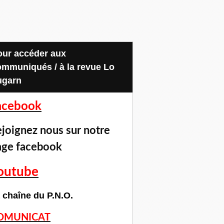
ommuniqués / à la revue Lo
ugarn
acebook
joignez nous sur notre
age facebook
outube
 chaîne du P.N.O.
OMUNICAT