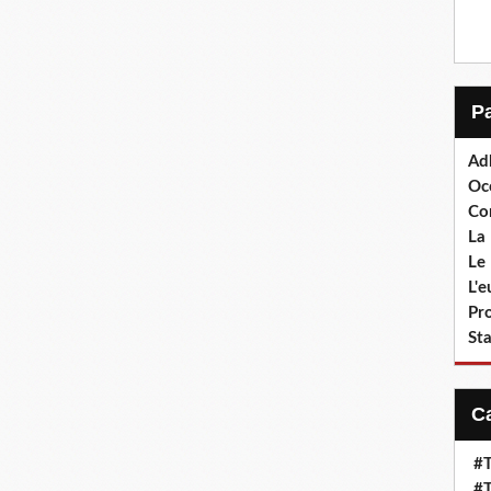
Ad
Oc
Co
La 
Le 
L'
Pr
Sta
#T
#T