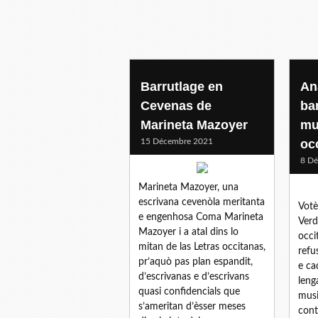
Barrutlage en
An
Cevenas de
ba
Marineta Mazoyer
mu
15 Décembre 2021
occ
8 D
Marineta Mazoyer, una
escrivana cevenòla meritanta
Votè
e engenhosa Coma Marineta
Verd
Mazoyer i a atal dins lo
occi
mitan de las Letras occitanas,
refu
pr’aquò pas plan espandit,
e ca
d’escrivanas e d’escrivans
leng
quasi confidencials que
musi
s’ameritan d’èsser meses
cont