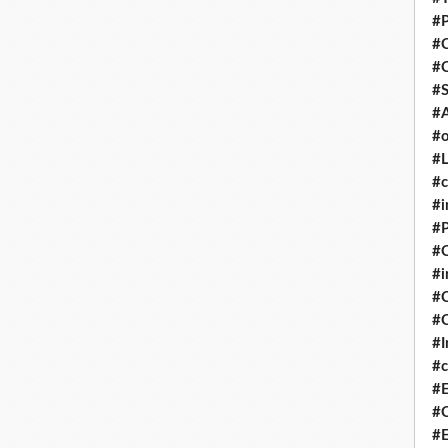
#P
#
#
#S
#A
#o
#L
#c
#i
#P
#C
#
#C
#C
#I
#c
#E
#C
#E