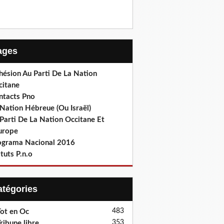
Pages
hésion Au Parti De La Nation
citane
ntacts Pno
Nation Hébreue (Ou Israël)
Parti De La Nation Occitane Et
europe
ograma Nacional 2016
tuts P.n.o
Catégories
483
ot en Oc
353
ribune libre