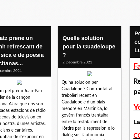
Pour accéder aux
atz prene un
Quelle solution
c
nh refrescant de
pour la Guadeloupe
L
sica e de poesia
?
itanas...
2 Décembre 2021
F
écembre 2021
Re
Quina solucion per
Guadalope ? Confrontat al
p
m pel prèmi Joan-Pau
trebolèri recent en
ièr de la cançon
Guadalope e d’un biais
tana Alara que nos son
Y
mendre en Martinica, lo
sadas estacions de ràdio
govèrn francés trantalha
denas de television en
La
entre lo restabliment de
a nòstra, d’unes artistas,
l’òrdre per la repression e lo
cians e cantaires,
dialòg sus l’autonomia
C
unhan de s’exprimir en