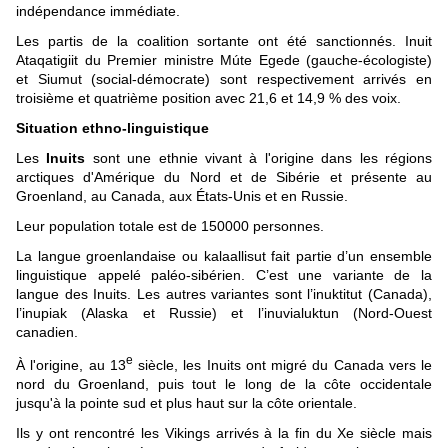
indépendance immédiate.
Les partis de la coalition sortante ont été sanctionnés. Inuit
Ataqatigiit du Premier ministre Múte Egede (gauche-écologiste)
et Siumut (social-démocrate) sont respectivement arrivés en
troisième et quatrième position avec 21,6 et 14,9 % des voix.
Situation ethno-linguistique
Les
Inuits
sont une ethnie vivant à l'origine dans les régions
arctiques d'Amérique du Nord et de Sibérie et présente au
Groenland, au Canada, aux États-Unis et en Russie.
Leur population totale est de 150000 personnes.
La langue groenlandaise ou kalaallisut fait partie d’un ensemble
linguistique appelé paléo-sibérien. C’est une variante de la
langue des Inuits. Les autres variantes sont l’inuktitut (Canada),
l’inupiak (Alaska et Russie) et l’inuvialuktun (Nord-Ouest
canadien.
e
À l'origine, au 13
siècle, les Inuits ont migré du Canada vers le
nord du Groenland, puis tout le long de la côte occidentale
jusqu'à la pointe sud et plus haut sur la côte orientale.
Ils y ont rencontré les Vikings arrivés à la fin du Xe siècle mais