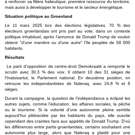
à renforcer sa filière halieutique, première ressource du territoire,
mais aussi à développer le tourisme et le secteur énergétique.
Situation politique au Groenland
Le 11 mars 2025 lors des élections législatives. 70 % des
électeurs groenlandais ont pris part au vote, dans un contexte
politique inhabituel, après l'annonce de Donald Trump de vouloir
obtenir "
d'une manière ou d'une autre
" l'île peuplée de 58 000
habitants.
Résultats
Le parti d’opposition de centre-droit Demokraatit a remporté le
scrutin avec 30,3 % des voix. Il obtient 10 des 31 sièges de
l'Inatsisartut, le Parlement national. En deuxième position, on
retrouve les indépendantistes de Naleraq, avec 24,8 % et 8
sièges.
Durant la campagne, la question de l'indépendance a éclipsé les
autres sujets, comme l'éducation, les affaires sociales, la pêche
ou le tourisme. Si la volonté d'une autonomie pleine semble
aujourd'hui plébiscitée par les habitants du pays, elle suscite
cependant des craintes face aux appétits de Donald Trump. D'où
les différences entre partis groenlandais, certains souhaitant une
autonomie plus large, alors que Naleraq a plaidé pour une