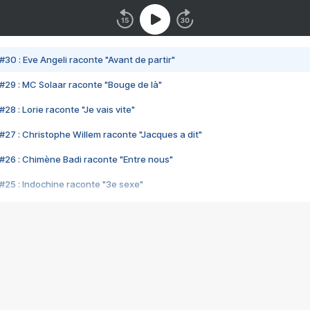
#30 : Eve Angeli raconte "Avant de partir"
#29 : MC Solaar raconte "Bouge de là"
28 : Lorie raconte "Je vais vite"
#27 : Christophe Willem raconte "Jacques a dit"
#26 : Chimène Badi raconte "Entre nous"
#25 : Indochine raconte "3e sexe"
#24 : Zaho raconte "C'est chelou"
#23 : Patrick Bruel raconte "Au café des délices"
#22 : Kyo raconte "Le chemin"
#21 : Nolwenn Leroy raconte "Cassé"
#20 : Patrick Hernandez raconte "Born to be alive"