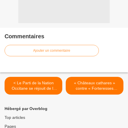
Commentaires
Ajouter un commentaire
< Le Parti de la Nation
« Châteaux cathares »
Occitane se réjouit de la
contre « Forteresses
chute du dictateur
royales » >
vénézuélien
Hébergé par Overblog
Top articles
Pages