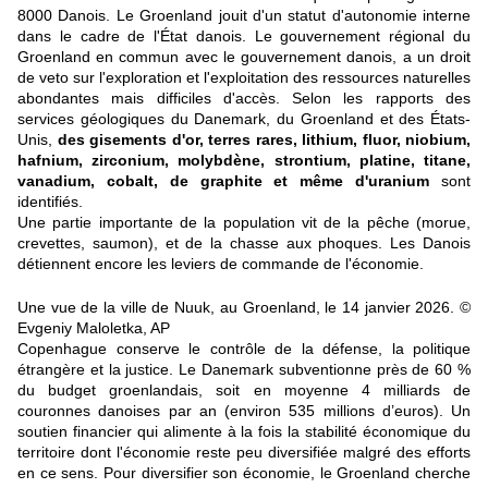
8000 Danois. Le Groenland jouit d'un statut d'autonomie interne
dans le cadre de l'État danois. Le gouvernement régional du
Groenland en commun avec le gouvernement danois, a un droit
de veto sur l'exploration et l'exploitation des ressources naturelles
abondantes mais difficiles d'accès. Selon les rapports des
services géologiques du Danemark, du Groenland et des États-
Unis,
des gisements d'or, terres rares, lithium, fluor, niobium,
hafnium, zirconium, molybdène, strontium, platine, titane,
vanadium, cobalt, de graphite et même d'uranium
sont
identifiés.
Une partie importante de la population vit de la pêche (morue,
crevettes, saumon), et de la chasse aux phoques. Les Danois
détiennent encore les leviers de commande de l'économie.
Une vue de la ville de Nuuk, au Groenland, le 14 janvier 2026. ©
Evgeniy Maloletka, AP
Copenhague conserve le contrôle de la défense, la politique
étrangère et la justice. Le Danemark subventionne près de 60 %
du budget groenlandais, soit en moyenne 4 milliards de
couronnes danoises par an (environ 535 millions d’euros). Un
soutien financier qui alimente à la fois la stabilité économique du
territoire dont l'économie reste peu diversifiée malgré des efforts
en ce sens. Pour diversifier son économie, le Groenland cherche