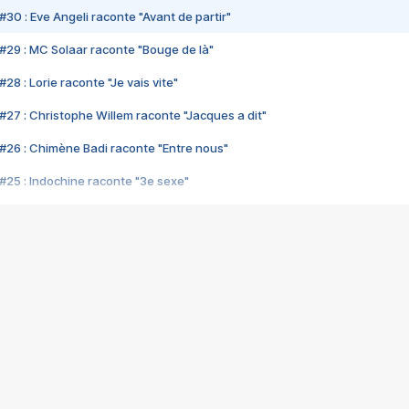
#30 : Eve Angeli raconte "Avant de partir"
#29 : MC Solaar raconte "Bouge de là"
28 : Lorie raconte "Je vais vite"
#27 : Christophe Willem raconte "Jacques a dit"
#26 : Chimène Badi raconte "Entre nous"
#25 : Indochine raconte "3e sexe"
#24 : Zaho raconte "C'est chelou"
#23 : Patrick Bruel raconte "Au café des délices"
#22 : Kyo raconte "Le chemin"
#21 : Nolwenn Leroy raconte "Cassé"
#20 : Patrick Hernandez raconte "Born to be alive"
#19 : Lorie raconte "Près de moi"