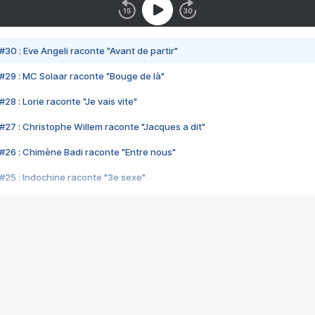
#30 : Eve Angeli raconte "Avant de partir"
#29 : MC Solaar raconte "Bouge de là"
28 : Lorie raconte "Je vais vite"
#27 : Christophe Willem raconte "Jacques a dit"
#26 : Chimène Badi raconte "Entre nous"
#25 : Indochine raconte "3e sexe"
#24 : Zaho raconte "C'est chelou"
#23 : Patrick Bruel raconte "Au café des délices"
#22 : Kyo raconte "Le chemin"
#21 : Nolwenn Leroy raconte "Cassé"
#20 : Patrick Hernandez raconte "Born to be alive"