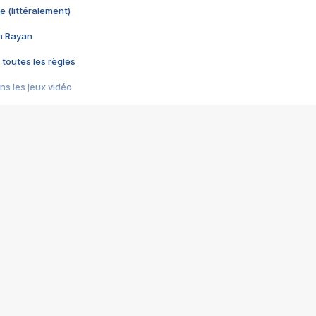
e (littéralement)
im Rayan
 toutes les règles
s les jeux vidéo
us choquant de Rockstar ? - Le scandale BULLY
e plus moche de Steam
du RÊVE tourne au CAUCHEMAR
pendant 8 heures
it… à tort
umiliés par un jeu vidéo
ire - Final Fantasy 8
ti un empire - Age of Empires
story DOFUS