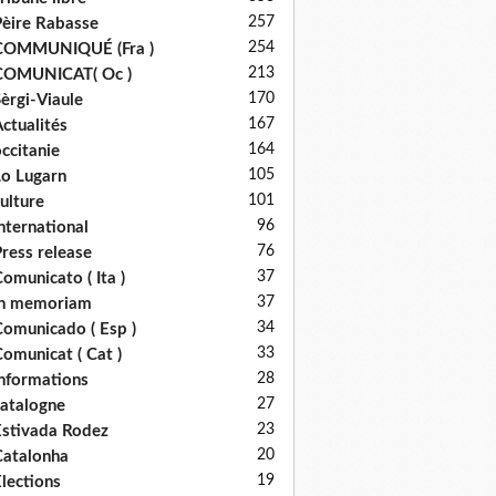
257
èire Rabasse
254
COMMUNIQUÉ (Fra )
213
COMUNICAT( Oc )
170
èrgi-Viaule
167
ctualités
164
ccitanie
105
o Lugarn
101
ulture
96
nternational
76
ress release
37
omunicato ( Ita )
37
in memoriam
34
omunicado ( Esp )
33
omunicat ( Cat )
28
nformations
27
atalogne
23
stivada Rodez
20
atalonha
19
lections