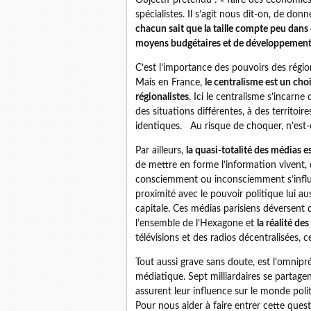
Objectif prétendu : « faire des économi
spécialistes. Il s’agit nous dit-on, de don
chacun sait que la taille compte peu dans 
moyens budgétaires et de développemen
C’est l’importance des pouvoirs des régio
Mais en France,
le centralisme est un choi
régionalistes
. Ici le centralisme s’incar
des situations différentes, à des territoir
identiques. Au risque de choquer, n’est-
Par ailleurs,
la quasi-totalité des médias es
de mettre en forme l’information vivent, d
consciemment ou inconsciemment s’influe
proximité avec le pouvoir politique lui a
capitale. Ces médias parisiens déversent 
l’ensemble de l’Hexagone et
la réalité de
télévisions et des radios décentralisées, 
Tout aussi grave sans doute, est l’omnipr
médiatique. Sept milliardaires se partagen
assurent leur influence sur le monde poli
Pour nous aider à faire entrer cette ques