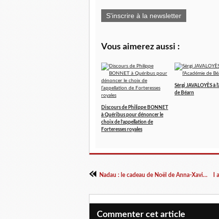
S'inscrire à la newsletter
Vous aimerez aussi :
Sèrgi JAVALOYÈS à l
de Béarn
Discours de Philippe BONNET
à Quéribus pour dénoncer le
choix de l’appellation de
Forteresses royales
Nadau : le cadeau de Noël de Anna-Xavier Albertini
Commenter cet article