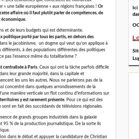
es ». Des économies que contestent de nombreux
ner « une taille européenne » aux régions françaises !
Or
Ic
cette affaire où il faut plutôt parler de compétences, de
dan
t économique
.
OC
ns et de leurs budgets qui est déterminante.
L
x politique porté par tous les partis, en dehors des
ne dans le jacobinisme, un dogme qui veut qu’on applique à
es différents, à des populations différentes des politiques
Si
ce pas l’essence même du totalitarisme ?
Lu
t centralisée à Paris
. Ceux qui ont la tâche parfois difficile
ans leur grande majorité, dans la capitale et
ncent les uns les autres. Nous ne parlerons pas de la
ussi concentré dans quelques arrondissements de la
d’une manière verticale un flot continu d’informations sur
s territoires y est rarement présente
. Pour ce qui est des
ce sont en fait des succédanés de télévisions régionales.
ésence de grands groupes industriels dans la galaxie
t 95 % de la production journalistique. De la sorte ils
tique.
tion dans le débat et appuyer la candidature de Christian