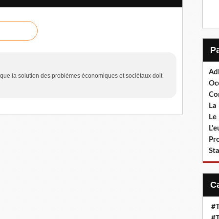
Ad
que la solution des problèmes économiques et sociétaux doit
Oc
Co
La 
Le 
L'
Pr
Sta
#T
#T