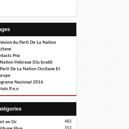
Pages
hésion Au Parti De La Nation
citane
ntacts Pno
Nation Hébreue (Ou Israël)
Parti De La Nation Occitane Et
europe
ograma Nacional 2016
tuts P.n.o
Catégories
483
ot en Oc
353
ribune libre