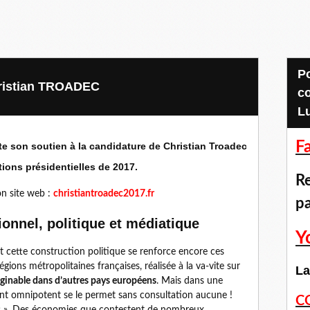
Pour accéder aux
hristian TROADEC
c
L
F
te son soutien à la candidature de Christian Troadec
tions présidentielles de 2017.
Re
on site web :
christiantroadec2017.fr
p
ionnel, politique et médiatique
Y
t cette construction politique se renforce encore ces
gions métropolitaines françaises, réalisée à la va-vite sur
La
ginable dans d’autres pays européens
. Mais dans une
dent omnipotent se le permet sans consultation aucune !
C