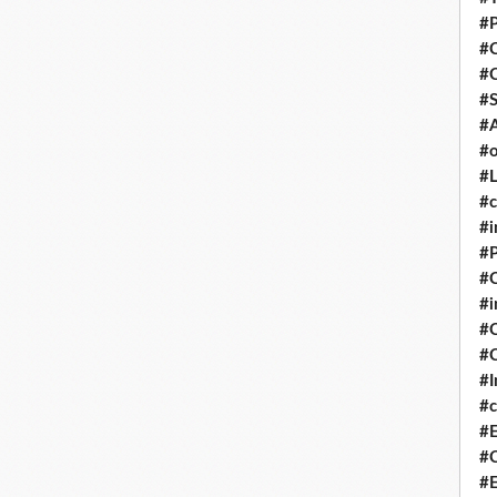
#P
#
#
#S
#A
#o
#L
#c
#i
#P
#C
#
#C
#C
#I
#c
#E
#C
#E