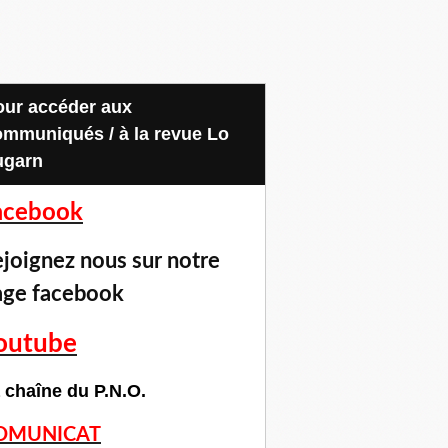
ommuniqués / à la revue Lo
ugarn
acebook
joignez nous sur notre
age facebook
outube
 chaîne du P.N.O.
OMUNICAT