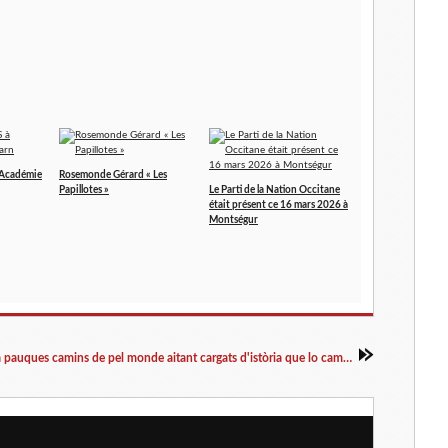
'Académie
Rosemonde Gérard « Les
Papillotes »
Le Parti de la Nation Occitane
était présent ce 16 mars 2026 à
Montségur
I a pauques camins de pel monde aitant cargats d'istòria que lo camin de Sant Jacme