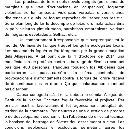
Las practicas de terren dels novèls venguts (per d'unes de
marginals que van d'ocupacions en ocupacions) foguèron
violentas tre lor arribada. Violéncias verbalas envèrs d'unes
ribairencs als quals lor foguèt reprochat de "saber pas resistir".
Seriá plan long de far lo decompte de totas lors malafachas dins
lo país: veituras pinturluradas, parabrisas embrenicats, veirinas
de magasins espetadas a Galhac, etc…
Un comportament irresponsable que susprenguèt tot lo
monde. Un biais de far que truquèt los quitis ecologistas locals.
Los sacamands foguèron lèu fòragetats per la granda majoritat
dels Albigeses. A tal punt que lo 4 d'octobre de 2014 una
manifèstacion de protèsta contra lo barratge de Sivens recampèt
pas que 400 personas. Pauques foguèron los Albigeses que
participèron al passa-carrièra. La cèrca contunha de
provocacions e d'afrontaments contra la fòrças de l'òrdre riscava
de desembocar sus un drama. Çò que malurosament manquèt
pas d'arribar.
Causa coneguda siá: Tre la debuta le comitat Albigés del
Partit de la Nacion Occitana foguèt favorable al projècte. Per
principi aculhís favorablament tot agenciament adeqüat del
territòri de la conmarca. Per nautres es una question de progrès
e de desvolopament economic. En l'abséncia de dificultat tecnica,
la bastison del barratge de Sivens deu èsser menat a cima. Las
condicions geologicas e ecologicas permetent, aprèp los