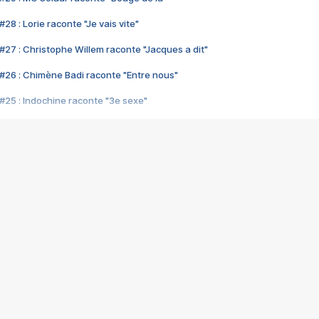
28 : Lorie raconte "Je vais vite"
#27 : Christophe Willem raconte "Jacques a dit"
#26 : Chimène Badi raconte "Entre nous"
#25 : Indochine raconte "3e sexe"
#24 : Zaho raconte "C'est chelou"
#23 : Patrick Bruel raconte "Au café des délices"
#22 : Kyo raconte "Le chemin"
#21 : Nolwenn Leroy raconte "Cassé"
#20 : Patrick Hernandez raconte "Born to be alive"
#19 : Lorie raconte "Près de moi"
#18 : Michael Jones raconte "A nos actes manqués" (avec Jean-Jacque
#17 : Khaled raconte "Aïcha"