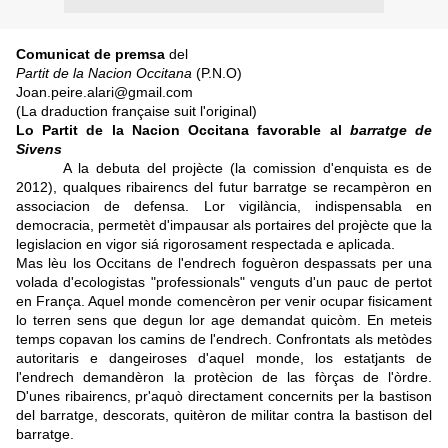
Comunicat de premsa
del
Partit de la Nacion Occitana
(P.N.O)
Joan.peire.alari@gmail.com
(La draduction française suit l'original)
Lo Partit de la Nacion Occitana favorable al
barratge de
Sivens
A la debuta del projècte (la comission d'enquista es de
2012), qualques ribairencs del futur barratge se recampèron en
associacion de defensa. Lor vigilància, indispensabla en
democracia, permetèt d'impausar als portaires del projècte que la
legislacion en vigor siá rigorosament respectada e aplicada.
Mas lèu los Occitans de l'endrech foguèron despassats per una
volada d'ecologistas "professionals" venguts d'un pauc de pertot
en França. Aquel monde comencèron per venir ocupar fisicament
lo terren sens que degun lor age demandat quicòm. En meteis
temps copavan los camins de l'endrech. Confrontats als metòdes
autoritaris e dangeiroses d'aquel monde, los estatjants de
l'endrech demandèron la protècion de las fòrças de l'òrdre.
D'unes ribairencs, pr'aquò directament concernits per la bastison
del barratge, descorats, quitèron de militar contra la bastison del
barratge.