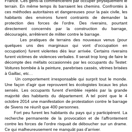
France. Ces gens-là commencèrent par occuper physiquement le
terrain. En même temps ils barraient les chemins. Confrontés à
ces méthodes autoritaires et dangereuses pour la paix civile, les
habitants des environs furent contraints de demander la
protection des forces de l'ordre. Des riverains, pourtant
directement concernés par la construction du barrage,
découragés, arrêtèrent de militer contre le barrage.
Les pratiques de terrains des nouveaux venus (pour
quelques uns des marginaux qui vont d'occupation en
occupation) furent violentes dès leur arrivée. Certains riverains
furent victimes de violences verbales. Il serait trop long de faire le
décompte des méfaits occasionnés par les occupants du Testet:
Voitures bombée à la peinture, parebrises cassés, vitrines brisées
à Gaillac, etc…
Un comportement irresponsable qui surprit tout le monde.
Une façon d'agir que reprouvent les écologistes locaux les plus
sensés. Les occupants furent d'emblée rejetés par la grande
majorité des habitants du département. A tel point que le 4
octobre 2014 une manifestation de protestation contre le barrage
de Sivens ne réunît que 400 personnes.
Fort peu furent les habitants du pays qui y participèrent. La
recherche permanente de la provocation et de l'affrontement
contre les forces de l'ordre risquait de déboucher sur un drame.
Ce qui malheureusement ne manquât pas d'arriver.