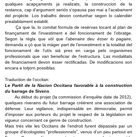
qualques acapçaments ja realizats, la construccion de la
restanca, cap d'argument seriós s'opausa pas mai a l'acabament
del projècte. Los trabalhs devon contunhar segon lo calendièr
prealablament establit.
Ça que la, lo comitat formula de resèrvas tocant al plan de
finançament de l'investiment e del foncionament de l'obratge.
Segon la règla que vòl que
l'abenaire deu èsser lo pagaire
,
demanda a çò que la màger part de l'envestiment e la totalitat del
foncionament de l'utís siá pres en carga pels organismes
professionals que van beneficiar de l'estructura. Las modalitats
de financiament devon èsser rectificadas. De modificacions son
encara e totjorn possiblas.
Traduction de l'occitan:
Le Partit de la Nacion Occitana favorable à la construction
du
barrage de Sivens
Au début du projet (la commission d'enquête date de 2012),
quelques riverains du futur barrage créèrent une association de
défense. Leur vigilance, indispensable en démocratie, permit
d'imposer aux porteurs du projet le respect de la législation en
vigueur concernant ce genre de construction.
Mais très vite les Occitans de l'endroit furent dépassés par un
groupe d'écologistes "professionnels", venus d'un peu partout en