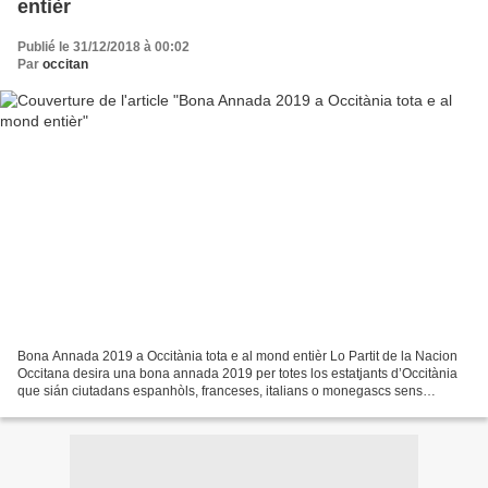
entièr
Publié le 31/12/2018 à 00:02
Par
occitan
Bona Annada 2019 a Occitània tota e al mond entièr Lo Partit de la Nacion
Occitana desira una bona annada 2019 per totes los estatjants d’Occitània
que sián ciutadans espanhòls, franceses, italians o monegascs sens
desbrembar las Occitanas e los Occitans...