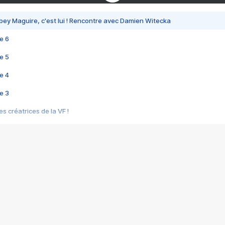
bey Maguire, c'est lui ! Rencontre avec Damien Witecka
e 6
e 5
e 4
e 3
s créatrices de la VF !
e 2
e 1
e Mektoub My Love arrive enfin ! Rencontre avec Shaïn Boumedine et Sal
i : après Toni en famille
elle réalise le bouleversant Dites lui que je l'aime
ais ! Rencontre autour de Vie privée de Rebecca Zlotowski