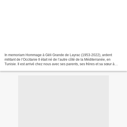
In memoriam Hommage à Gèli Grande de Layrac (1953-2022), ardent
militant de l’Occitanie Il était né de l’autre côté de la Méditerranée, en
Tunisie. Il est arrivé chez nous avec ses parents, ses frères et sa sœur à
l’âge de 6 ans. Son père, Italien d’origine,...