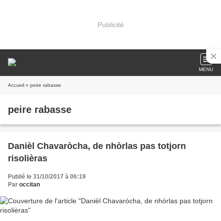
Publicité
MENU
Accueil
» peire rabasse
peire rabasse
Danièl Chavaròcha, de nhòrlas pas totjorn
risolièras
Publié le 31/10/2017 à 06:19
Par
occitan