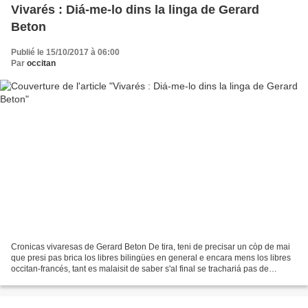
Vivarés : Diá-me-lo dins la linga de Gerard
Beton
Publié le 15/10/2017 à 06:00
Par
occitan
Cronicas vivaresas de Gerard Beton De tira, teni de precisar un còp de mai
que presi pas brica los libres bilingües en general e encara mens los libres
occitan-francés, tant es malaisit de saber s'al final se trachariá pas de
libres… francés-occitan....