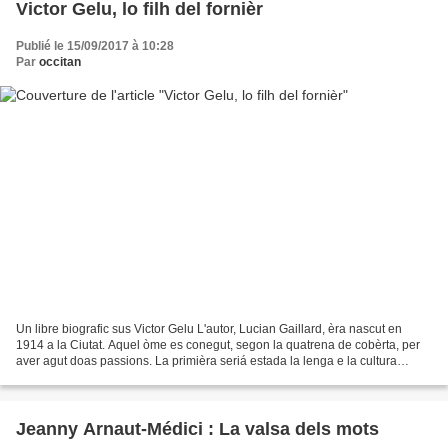
Victor Gelu, lo filh del fornièr
Publié le 15/09/2017 à 10:28
Par
occitan
Un libre biografic sus Victor Gelu L'autor, Lucian Gaillard, èra nascut en
1914 a la Ciutat. Aquel òme es conegut, segon la quatrena de cobèrta, per
aver agut doas passions. La primièra seriá estada la lenga e la cultura
occitanas, la segonda èra (aquí...
Jeanny Arnaut-Médici : La valsa dels mots