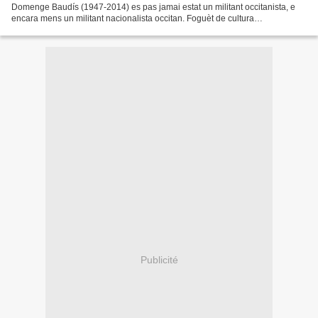
Domenge Baudís (1947-2014) es pas jamai estat un militant occitanista, e
encara mens un militant nacionalista occitan. Foguèt de cultura
afranchimandida e doncas jacobina. Son encarrierada...
Publicité