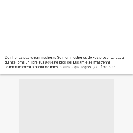
De nhòrlas pas totjorn risolièras Se mon mestièr es de vos presentar cada
quinze jorns un libre sus aqueste blòg del Lugarn e se m'astrenhi
sistematicament a parlar de totes los libres que legissi ; aquí-me plan
embestiat. Plan embarrassat per çò que,...