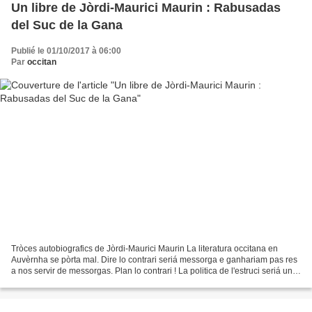
Un libre de Jòrdi-Maurici Maurin : Rabusadas
del Suc de la Gana
Publié le 01/10/2017 à 06:00
Par
occitan
Tròces autobiografics de Jòrdi-Maurici Maurin La literatura occitana en
Auvèrnha se pòrta mal. Dire lo contrari seriá messorga e ganhariam pas res
a nos servir de messorgas. Plan lo contrari ! La politica de l'estruci seriá un
suicidi. Anam pas aicí analizar...