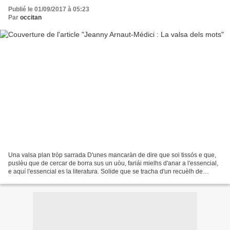
Publié le 01/09/2017 à 05:23
Par
occitan
Una valsa plan tròp sarrada D'unes mancaràn de dire que soi tissós e que,
puslèu que de cercar de borra sus un uòu, fariái mielhs d'anar a l'essencial,
e aquí l'essencial es la literatura. Solide que se tracha d'un recuèlh de
poësia, e ne parlarai lo...