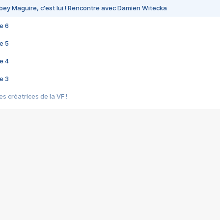
bey Maguire, c'est lui ! Rencontre avec Damien Witecka
e 6
e 5
e 4
e 3
s créatrices de la VF !
e 2
e 1
e Mektoub My Love arrive enfin ! Rencontre avec Shaïn Boumedine et Sal
i : après Toni en famille
elle réalise le bouleversant Dites lui que je l'aime
ais ! Rencontre autour de Vie privée de Rebecca Zlotowski