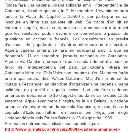
Tolosa farà una cadena umana solidària amb l’independéncia de
Catalonha, dissabte que ven, lo 7 de setembre. L’eveniment aurà
luòc a la Plaça del Capitòli a 16h00 e per participar se cal
inscriure en linha sus aqueste sit web. Se tracta d’un sit en
catalan e anglés; mas los organizaires an comunicat a Jornalet
que los vesitaires pòdon escriure de comentaris o pausar de
questions en occitan e francés. Los organizaires an previst
d’afichas, de papafards e d’autras informacions en occitan.
Aquela cadena umana se farà en solidaritat amb la que se
debanarà l’11 de setembre, jornada nacionala de Catalonha.
Aquela Via Catalana, crosarà lo país catalan del nòrd al sud en
favor de l’independéncia del país. La cadena intrarà en
Catalonha Nòrd e al País Valencian, mentre qu’en Malhòrca faràn
una mapa umana dels Païses Catalans. Mai d’un trentenat de
ciutats a l’estrangièr an planificat d’organizar una cadena umana
solidària, en parallèl a aquela accion. Las primièras cadenas
umanas se debanèron lo 15 d’agost e las darrièras lo quite 11 de
setembre. Aquel eveniment s’inspira de la Via Baltica, la cadena
umana qu’anava dempuèi la capitala lituaniana, Vílnius, fins a la
capitala d’Estònia, Tallinn, en passar per Riga, per exigir
l’independéncia dels Païses Baltics lo 23 d’agost de 1989.
Per maitas entresenhas, clicatz sus aqueste ligam:
http://www.jornalet.com/nova/2306/la-cadena-umana-per-