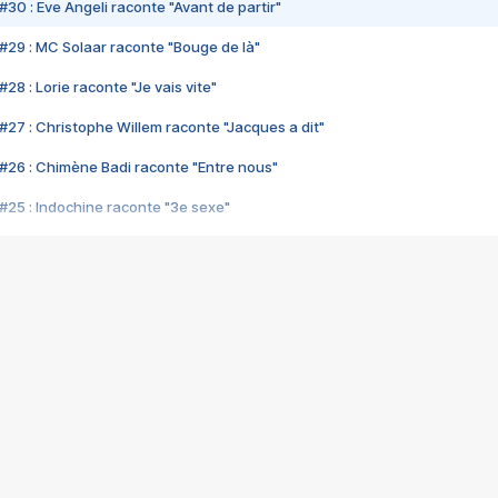
#30 : Eve Angeli raconte "Avant de partir"
#29 : MC Solaar raconte "Bouge de là"
28 : Lorie raconte "Je vais vite"
#27 : Christophe Willem raconte "Jacques a dit"
#26 : Chimène Badi raconte "Entre nous"
#25 : Indochine raconte "3e sexe"
#24 : Zaho raconte "C'est chelou"
#23 : Patrick Bruel raconte "Au café des délices"
#22 : Kyo raconte "Le chemin"
#21 : Nolwenn Leroy raconte "Cassé"
#20 : Patrick Hernandez raconte "Born to be alive"
#19 : Lorie raconte "Près de moi"
#18 : Michael Jones raconte "A nos actes manqués" (avec Jean-Jacque