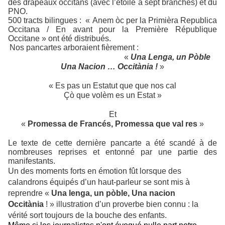
des drapeaux occitans (avec l’étoile à sept branches) et du
PNO.
500 tracts bilingues :
« Anem òc per la Primièra Republica
Occitana / En avant pour la Première République
Occitane » ont été distribués.
Nos pancartes arboraient fièrement :
«
Una Lenga, un Pòble
Una Nacion … Occitània !
»
« Es pas un Estatut que que nos cal
Çò que volèm es un Estat »
Et
«
Promessa de Francés, Promessa que val res
»
Le texte de cette dernière pancarte a été scandé à de
nombreuses reprises et entonné par une partie des
manifestants.
Un des moments forts en émotion fût lorsque des
calandrons équipés d’un haut-parleur se sont mis à
reprendre «
Una lenga, un pòble, Una nacion
Occitània
! » illustration d’un proverbe bien connu : la
vérité sort toujours de la bouche des enfants.