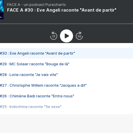
FACE A - un podcast Purecharts
FACE A #30 : Eve Angeli raconte "Avant de partir"
#30 : Eve Angeli raconte "Avant de partir"
#29 : MC Solaar raconte "Bouge de là"
28 : Lorie raconte "Je vais vite"
#27 : Christophe Willem raconte "Jacques a dit"
#26 : Chimène Badi raconte "Entre nous"
#25 : Indochine raconte "3e sexe"
#24 : Zaho raconte "C'est chelou"
#23 : Patrick Bruel raconte "Au café des délices"