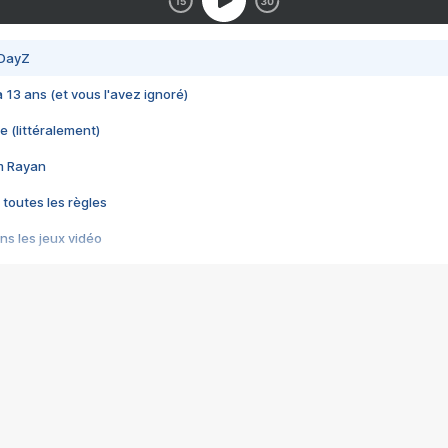
 DayZ
 a 13 ans (et vous l'avez ignoré)
e (littéralement)
im Rayan
 toutes les règles
s les jeux vidéo
us choquant de Rockstar ? - Le scandale BULLY
e plus moche de Steam
du RÊVE tourne au CAUCHEMAR
pendant 8 heures
it… à tort