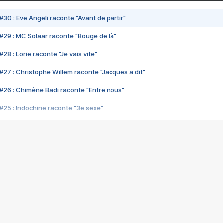
#30 : Eve Angeli raconte "Avant de partir"
#29 : MC Solaar raconte "Bouge de là"
28 : Lorie raconte "Je vais vite"
#27 : Christophe Willem raconte "Jacques a dit"
#26 : Chimène Badi raconte "Entre nous"
#25 : Indochine raconte "3e sexe"
#24 : Zaho raconte "C'est chelou"
#23 : Patrick Bruel raconte "Au café des délices"
#22 : Kyo raconte "Le chemin"
#21 : Nolwenn Leroy raconte "Cassé"
#20 : Patrick Hernandez raconte "Born to be alive"
#19 : Lorie raconte "Près de moi"