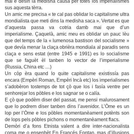
mai e desiri la medisha causa per totes los imperialismes
sus aquesta tèrra.
Un amic me precisa « te cal pas oblidar lo capitalisme ultra
mondialista que meti dins la medisha saca ». Vertat es que
d’aquesta passa va cotria damb mai que d’un
imperialisme. Çaquelà, amic meu es oblidar un pauc lèu
que del temps de la « lumenosa bastison del socialisme »
que devía menar la claça obrièra mondiala al paradis sens
claça e sens estat (entre 1945 e 1991) es lo socialisme
que se faguèt èl tanben lo vector de l’imperialisme
(Russia, China etc …)
Un còp èra quand lo quite capitalisme existissía pas
encara (Empèri Roman, Empèri Incà etc) los imperialismes
s’adobèron tostemps de tot çò que los i fasía ventre per
senhorejar los pòbles e los sagnar se o calía.
E çò que podèm diser del passat, me pensi malurosament
que lo podrem diser tanben dins l’avenidor. L’Òme es un
lop per l’Òme e los pòbles momentanèament potènts son
de lops pels pòbles pichons o momentanèament flacs.
Demòri d’a fons Etnista valent a dire inter-nacionalista
coma me o ensenhèt En Francés Fontan, mas d’illusions