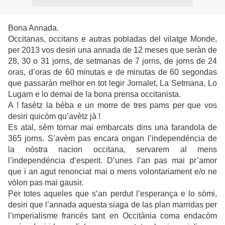
Bona Annada.
Occitanas, occitans e autras pobladas del vilatge Monde,
per 2013 vos desiri una annada de 12 meses que seràn de
28, 30 o 31 jorns, de setmanas de 7 jorns, de jorns de 24
oras, d’oras de 60 minutas e de minutas de 60 segondas
que passaràn melhor en tot legir Jornalet, La Setmana, Lo
Lugarn e lo demai de la bona prensa occitanista.
A ! fasètz la bèba e un morre de tres pams per que vos
desiri quicòm qu’avètz jà !
Es atal, sèm tornar mai embarcats dins una farandola de
365 jorns. S’avèm pas encara ongan l’independéncia de
la nòstra nacion occitana, servarem al mens
l’independéncia d’esperit. D’unes l’an pas mai pr’amor
que i an agut renonciat mai o mens volontariament e/o ne
vòlon pas mai gausir.
Per totes aqueles que s‘an perdut l’esperança e lo sòmi,
desiri que l’annada aquesta siaga de las plan marridas per
l’imperialisme francés tant en Occitània coma endacòm