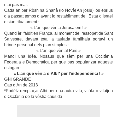
n’ai pas mai.
Cada an per Ròsh ha Shanà (lo Novèl An josiu) los ebrius
d’a passat temps d’avant lo restabliment de l’Estat d’Israel
disían ritualament :
« L’an que vèn a Jerusalem ! »
Quand èri faidit en França, al moment del ressopet de Sant
Salvestre, davant tota la taulada familhala portavi un
brinde personal dels plan simples :
« L’an que vèn al País »
Mandi una idèa. Nosaus que sèm per una Occitània
Federala e Democratica per que pas popularizar aqueste
eslogan :
« L’an que vèn a-s-Albi* per l’independénci ! »
Gèli GRANDE
Cap d’An de 2013
*Podètz remplaçar Albi per una autra vila, vilòta o vilatjon
d’Occtània de la vòstra causida