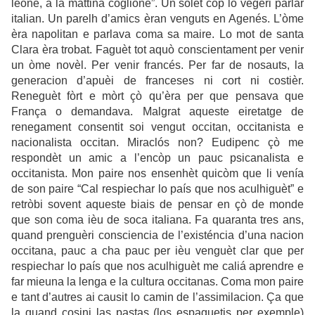
leone, a la mattina coglione”. Un solet còp lo vegèri parlar
italian. Un parelh d’amics èran venguts en Agenés. L’òme
èra napolitan e parlava coma sa maire. Lo mot de santa
Clara èra trobat. Faguèt tot aquò conscientament per venir
un òme novèl. Per venir francés. Per far de nosauts, la
generacion d’apuèi de franceses ni cort ni costièr.
Reneguèt fòrt e mòrt çò qu’èra per que pensava que
França o demandava. Malgrat aqueste eiretatge de
renegament consentit soi vengut occitan, occitanista e
nacionalista occitan. Miraclós non? Eudipenc çò me
respondèt un amic a l’encòp un pauc psicanalista e
occitanista. Mon paire nos ensenhèt quicòm que li venía
de son paire “Cal respiechar lo país que nos aculhiguèt” e
retròbi sovent aqueste biais de pensar en çò de monde
que son coma ièu de soca italiana. Fa quaranta tres ans,
quand prenguèri consciencia de l’existéncia d’una nacion
occitana, pauc a cha pauc per ièu venguèt clar que per
respiechar lo país que nos aculhiguèt me caliá aprendre e
far mieuna la lenga e la cultura occitanas. Coma mon paire
e tant d’autres ai causit lo camin de l’assimilacion. Ça que
la quand cosini las pastas (los espaguetis per exemple)