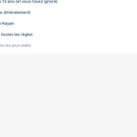
 a 13 ans (et vous l'avez ignoré)
e (littéralement)
im Rayan
 toutes les règles
s les jeux vidéo
us choquant de Rockstar ? - Le scandale BULLY
e plus moche de Steam
du RÊVE tourne au CAUCHEMAR
pendant 8 heures
it… à tort
umiliés par un jeu vidéo
ire - Final Fantasy 8
ti un empire - Age of Empires