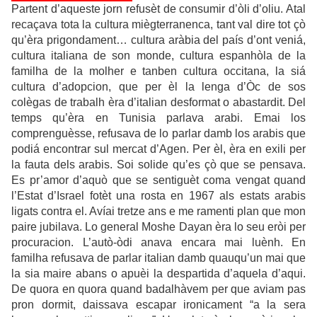
Partent d’aqueste jorn refusèt de consumir d’òli d’oliu. Atal
recaçava tota la cultura miègterranenca, tant val dire tot çò
qu’èra prigondament… cultura aràbia del país d’ont veniá,
cultura italiana de son monde, cultura espanhòla de la
familha de la molher e tanben cultura occitana, la siá
cultura d’adopcion, que per èl la lenga d’Òc de sos
colègas de trabalh èra d’italian desformat o abastardit. Del
temps qu’èra en Tunisia parlava arabi. Emai los
comprenguèsse, refusava de lo parlar damb los arabis que
podiá encontrar sul mercat d’Agen. Per èl, èra en exili per
la fauta dels arabis. Soi solide qu’es çò que se pensava.
Es pr’amor d’aquò que se sentiguèt coma vengat quand
l’Estat d’Israel fotèt una rosta en 1967 als estats arabis
ligats contra el. Avíai tretze ans e me ramenti plan que mon
paire jubilava. Lo general Moshe Dayan èra lo seu eròi per
procuracion. L’autò-òdi anava encara mai luènh. En
familha refusava de parlar italian damb quauqu’un mai que
la sia maire abans o apuèi la despartida d’aquela d’aqui.
De quora en quora quand badalhàvem per que aviam pas
pron dormit, daissava escapar ironicament “a la sera