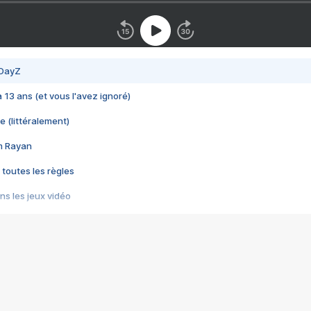
 DayZ
 a 13 ans (et vous l'avez ignoré)
e (littéralement)
im Rayan
 toutes les règles
s les jeux vidéo
us choquant de Rockstar ? - Le scandale BULLY
e plus moche de Steam
du RÊVE tourne au CAUCHEMAR
pendant 8 heures