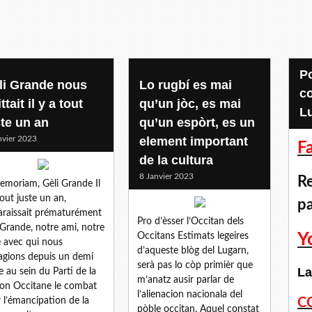
Pour accéder aux
li Grande nous
Lo rugbí es mai
c
ttait il y a tout
qu’un jòc, es mai
L
ste un an
qu’un espòrt, es un
nvier 2023
element important
F
de la cultura
8 Janvier 2023
Re
emoriam, Gèli Grande Il
tout juste un an,
p
araissait prématurément
Pro d’èsser l’Occitan dels
 Grande, notre ami, notre
Y
Occitans Estimats legeires
e avec qui nous
d’aqueste blòg del Lugarn,
agions depuis un demi
serà pas lo còp primièr que
La
le au sein du Parti de la
m’anatz ausir parlar de
on Occitane le combat
l’alienacion nacionala del
 l’émancipation de la
C
pòble occitan. Aquel constat