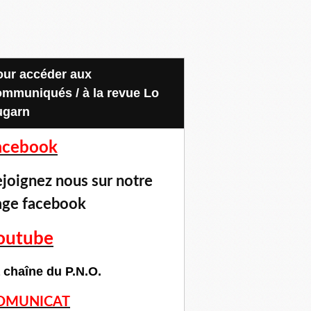
ommuniqués / à la revue Lo
ugarn
acebook
joignez nous sur notre
age facebook
outube
 chaîne du P.N.O.
OMUNICAT