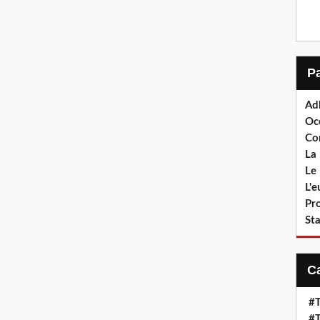
Ad
Oc
Co
La 
Le 
L'
Pr
Sta
#T
#T