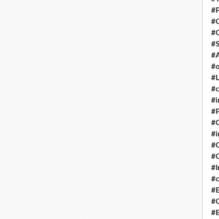
#P
#
#
#S
#A
#o
#L
#c
#i
#P
#C
#
#C
#C
#I
#c
#E
#C
#E