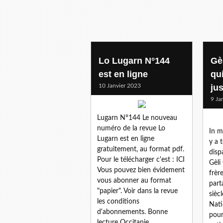
Lo Lugarn N°144
Gè
est en ligne
qui
10 Janvier 2023
ju
9 Ja
Lugarn N°144 Le nouveau
numéro de la revue Lo
In m
Lugarn est en ligne
y a 
gratuitement, au format pdf.
disp
Pour le télécharger c'est : ICI
Gèli
Vous pouvez bien évidement
frèr
vous abonner au format
part
"papier". Voir dans la revue
sièc
les conditions
Nati
d'abonnements. Bonne
pour
lecture Occitanie....