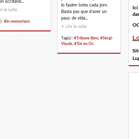
on occitane...
lo fasèm totes cada jorn.
Ic
re la suite
Basta pas que d’aver un
dan
pauc de vida...
) :
#in memoriam
OC
Lire la suite
L
Tag(s) :
#Tribune libre
,
#Sèrgi-
Viaule
,
#Tot en Oc
Si
Lu