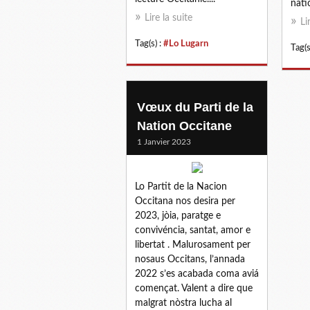
nati
Lire la suite
Li
Tag(s) :
#Lo Lugarn
Tag(s
Vœux du Parti de la
Nation Occitane
1 Janvier 2023
Lo Partit de la Nacion
Occitana nos desira per
2023, jòia, paratge e
convivéncia, santat, amor e
libertat . Malurosament per
nosaus Occitans, l’annada
2022 s’es acabada coma aviá
començat. Valent a dire que
malgrat nòstra lucha al