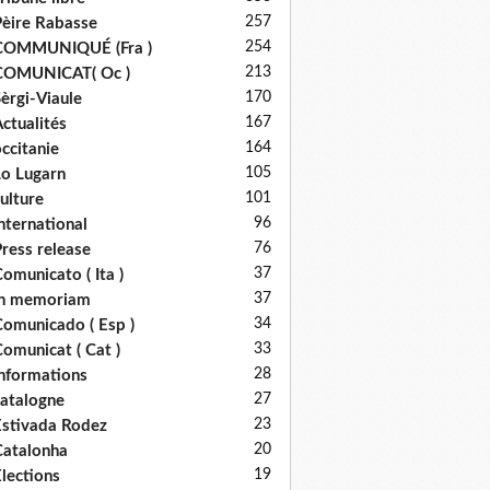
257
èire Rabasse
254
COMMUNIQUÉ (Fra )
213
COMUNICAT( Oc )
170
èrgi-Viaule
167
ctualités
164
ccitanie
105
o Lugarn
101
ulture
96
nternational
76
ress release
37
omunicato ( Ita )
37
in memoriam
34
omunicado ( Esp )
33
omunicat ( Cat )
28
nformations
27
atalogne
23
stivada Rodez
20
atalonha
19
lections