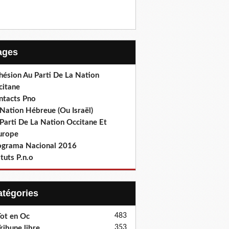
Pages
hésion Au Parti De La Nation
citane
ntacts Pno
Nation Hébreue (Ou Israël)
Parti De La Nation Occitane Et
europe
ograma Nacional 2016
tuts P.n.o
Catégories
483
ot en Oc
353
ribune libre