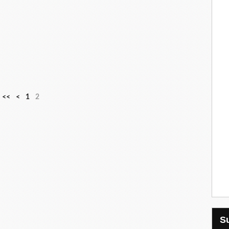
<<
<
1
2