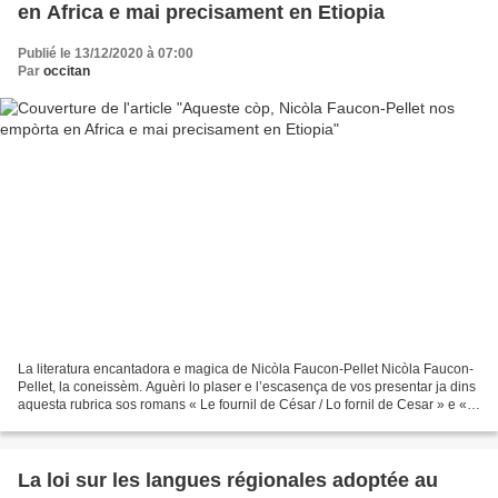
en Africa e mai precisament en Etiopia
Publié le 13/12/2020 à 07:00
Par
occitan
La literatura encantadora e magica de Nicòla Faucon-Pellet Nicòla Faucon-
Pellet, la coneissèm. Aguèri lo plaser e l’escasença de vos presentar ja dins
aquesta rubrica sos romans « Le fournil de César / Lo fornil de Cesar » e «
Le loup de la Baltique...
La loi sur les langues régionales adoptée au