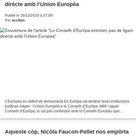
dirècte amb l’Union Europèa
Publié le 16/12/2020 à 07:00
Par
occitan
L’Europèa en deficit de democracia En Euròpa cal destriar doas institucions
politicas màger : l’Union Europèa e lo Conselh d’Euròpa. Mèfi ! aquel
Conselh d’Euròpa, lo cal pas confondre amb lo Conselh Europèu que
recampa regularament los caps d’Estat e...
Aqueste còp, Nicòla Faucon-Pellet nos empòrta