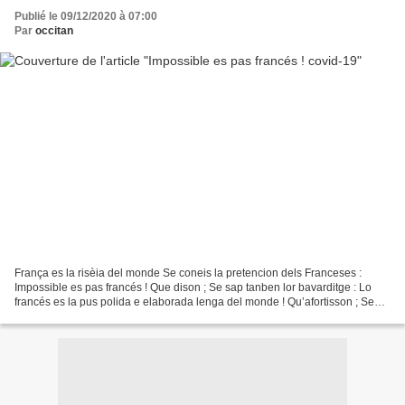
Publié le 09/12/2020 à 07:00
Par
occitan
França es la risèia del monde Se coneis la pretencion dels Franceses :
Impossible es pas francés ! Que dison ; Se sap tanben lor bavarditge : Lo
francés es la pus polida e elaborada lenga del monde ! Qu’afortisson ; Se
pòt pas passar a costat de lor cròia...