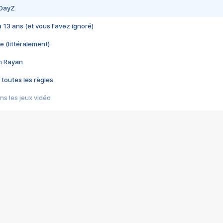
 DayZ
 a 13 ans (et vous l'avez ignoré)
e (littéralement)
im Rayan
 toutes les règles
s les jeux vidéo
us choquant de Rockstar ? - Le scandale BULLY
e plus moche de Steam
du RÊVE tourne au CAUCHEMAR
pendant 8 heures
it… à tort
umiliés par un jeu vidéo