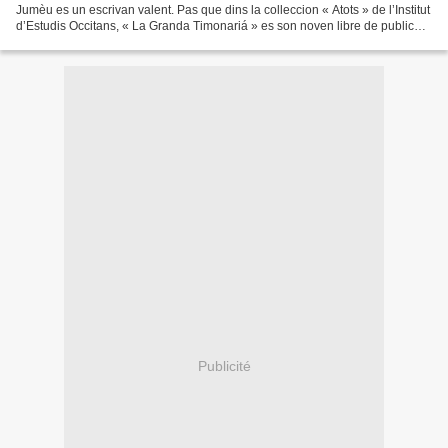
Jumèu es un escrivan valent. Pas que dins la colleccion « Atots » de l’Institut
d’Estudis Occitans, « La Granda Timonariá » es son noven libre de publicat.
La causa es d’ont mai remarcabla...
Publicité