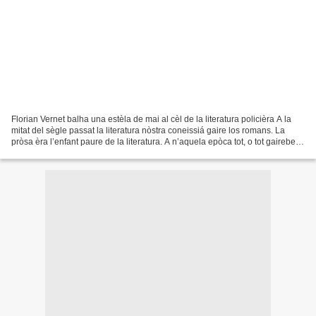
Florian Vernet balha una estèla de mai al cèl de la literatura policièra A la
mitat del sègle passat la literatura nòstra coneissiá gaire los romans. La
pròsa èra l’enfant paure de la literatura. A n’aquela epòca tot, o tot gaireben
tot, èra consacrat...