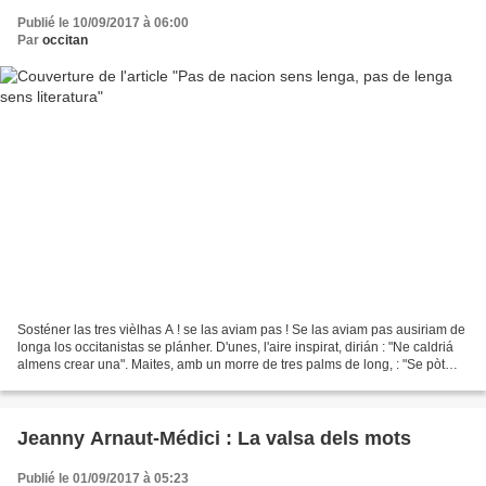
Publié le 10/09/2017 à 06:00
Par
occitan
Sosténer las tres vièlhas A ! se las aviam pas ! Se las aviam pas ausiriam de
longa los occitanistas se plánher. D'unes, l'aire inspirat, dirián : "Ne caldriá
almens crear una". Maites, amb un morre de tres palms de long, : "Se pòt
pas far nacion sens...
Jeanny Arnaut-Médici : La valsa dels mots
Publié le 01/09/2017 à 05:23