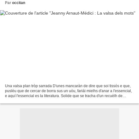
Par
occitan
Una valsa plan tròp sarrada D'unes mancaràn de dire que soi tissós e que,
puslèu que de cercar de borra sus un uòu, fariái mielhs d'anar a l'essencial,
e aquí l'essencial es la literatura. Solide que se tracha d'un recuèlh de
poësia, e ne parlarai lo...