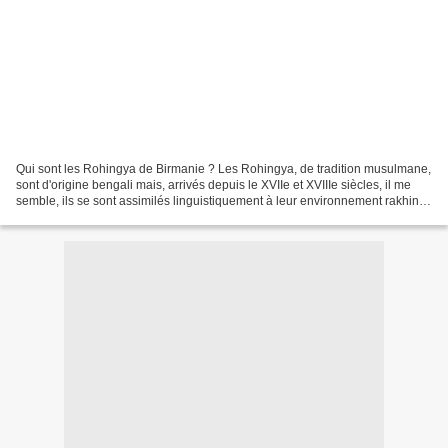
Qui sont les Rohingya de Birmanie ? Les Rohingya, de tradition musulmane,
sont d'origine bengali mais, arrivés depuis le XVIIe et XVIIIe siècles, il me
semble, ils se sont assimilés linguistiquement à leur environnement rakhin
dans l'état d'Arakan. Les...