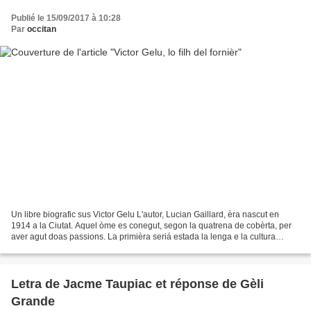
Publié le 15/09/2017 à 10:28
Par
occitan
Un libre biografic sus Victor Gelu L'autor, Lucian Gaillard, èra nascut en
1914 a la Ciutat. Aquel òme es conegut, segon la quatrena de cobèrta, per
aver agut doas passions. La primièra seriá estada la lenga e la cultura
occitanas, la segonda èra (aquí...
Letra de Jacme Taupiac et réponse de Gèli
Grande