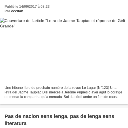
Publié le 14/09/2017 à 08:23
Par
occitan
Une tribune libre du prochain numéro de la revue Lo Lugar (N°123) Una
letra del Jacme Taupiac Disi mercés a Jérôme Piques d’aver agut lo coratge
de menar la campanha qu’a menada. Soi d’acòrdi ambe un fum de causas
del programa qu’a presentat. Mas, i a...
Pas de nacion sens lenga, pas de lenga sens
literatura