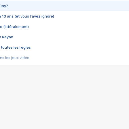
 DayZ
 a 13 ans (et vous l'avez ignoré)
e (littéralement)
im Rayan
 toutes les règles
s les jeux vidéo
us choquant de Rockstar ? - Le scandale BULLY
e plus moche de Steam
du RÊVE tourne au CAUCHEMAR
pendant 8 heures
it… à tort
umiliés par un jeu vidéo