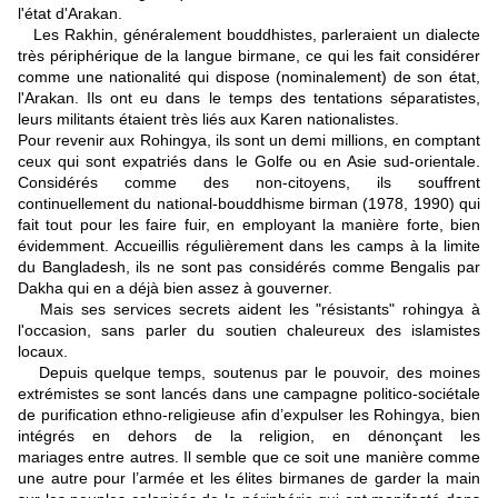
l'état d'Arakan.
Les Rakhin, généralement bouddhistes, parleraient un dialecte
très périphérique de la langue birmane, ce qui les fait considérer
comme une nationalité qui dispose (nominalement) de son état,
l'Arakan. Ils ont eu dans le temps des tentations séparatistes,
leurs militants étaient très liés aux Karen nationalistes.
Pour revenir aux Rohingya, ils sont un demi millions, en comptant
ceux qui sont expatriés dans le Golfe ou en Asie sud-orientale.
Considérés comme des non-citoyens, ils souffrent
continuellement du national-bouddhisme birman (1978, 1990) qui
fait tout pour les faire fuir, en employant la manière forte, bien
évidemment. Accueillis régulièrement dans les camps à la limite
du Bangladesh, ils ne sont pas considérés comme Bengalis par
Dakha qui en a déjà bien assez à gouverner.
Mais ses services secrets aident les "résistants" rohingya à
l'occasion, sans parler du soutien chaleureux des islamistes
locaux.
Depuis quelque temps, soutenus par le pouvoir, des moines
extrémistes se sont lancés dans une campagne politico-sociétale
de purification ethno-religieuse afin d’expulser les Rohingya, bien
intégrés en dehors de la religion, en dénonçant les
mariages entre autres. Il semble que ce soit une manière comme
une autre pour l’armée et les élites birmanes de garder la main