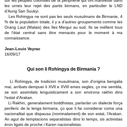
sur les peuples colonisés de la périphérie qui ont manifesté dans
les urnes leur rejet des partis birmans, en particulier le LND
d'Aung San Suukyi.
Les Rohingya ne sont pas les seuls musulmans de Birmanie, 4
% de la population totale, il y a d’autres groupements comme les
Orang Laut (Malais) des îles Mergui au sud. Ils se méfient tous
de l’état central sans être menacés pour le moment à ma
connaissance.
Jean-Louis Veyrac
16/09/17
Qui son li Rohingya de Birmania ?
Li Rohingya, de tradicion musulmana, son d'origina bengalia
mai, arribats dempuei li XVII e XVIII emes segles, ço me sembla,
se son assimilats lenguisticament a son environa rakhin dins
l'estat d'Arakan.
Li Rakhin, generalament boddhistas, parlariàn un dialecte força
periferic de la lenga birmana, ço que li fai considerar coma una
nacionalitat que dispausa (nominalament) de son estat, l'Arakan.
An agut de temptacions separatistas dins lo temps, sis activistas
èron ligats de proche i Karen nacionalistas.