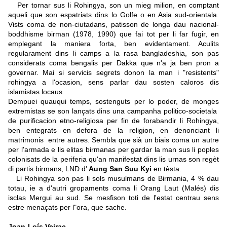
Per tornar sus li Rohingya, son un mieg milion, en comptant
aqueli que son espatriats dins lo Golfe o en Asia sud-orientala.
Vists coma de non-ciutadans, patisson de longa dau nacional-
boddhisme birman (1978, 1990) que fai tot per li far fugir, en
emplegant la maniera forta, ben evidentament. Aculits
regularament dins li camps a la rasa bangladeshia, son pas
considerats coma bengalis per Dakka que n'a ja ben pron a
governar. Mai si servicis segrets donon la man i "resistents"
rohingya a l'ocasion, sens parlar dau sosten caloros dis
islamistas locaus.
Dempuei quauqui temps, sostenguts per lo poder, de monges
extremistas se son lançats dins una campanha politico-societala
de purificacion etno-religiosa per fin de forabandir li Rohingya,
ben entegrats en defora de la religion, en denonciant li
matrimonis entre autres. Sembla que sià un biais coma un autre
per l'armada e lis elitas birmanas per gardar la man sus li poples
colonisats de la periferia qu'an manifestat dins lis urnas son regèt
di partis birmans, LND d'
Aung San Suu Kyi
en tèsta.
Li Rohingya son pas li sols musulmans de Birmania, 4 % dau
totau, ie a d'autri gropaments coma li Orang Laut (Malés) dis
isclas Mergui au sud. Se mesfison toti de l'estat centrau sens
estre menaçats per l"ora, que sache.
Joan-Loís Veirac