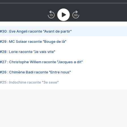
#30 : Eve Angeli raconte "Avant de partir"
#29 : MC Solaar raconte "Bouge de là"
28 : Lorie raconte "Je vais vite"
#27 : Christophe Willem raconte "Jacques a dit"
#26 : Chimène Badi raconte "Entre nous"
#25 : Indochine raconte "3e sexe"
#24 : Zaho raconte "C'est chelou"
#23 : Patrick Bruel raconte "Au café des délices"
#22 : Kyo raconte "Le chemin"
#21 : Nolwenn Leroy raconte "Cassé"