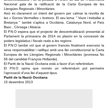
Nacional gala de la ratificació de la Carta Europea de les
Llengües Regionals i Minoritàries.
Això és clarament un intent del govern per calmar la revolta de
les « Gorres Vermelles » bretons. El seu lema: " Viure i treballar a
Bretanya " també s'aplica a Occitània, Catalunya Nord, el País
Basc , Còrsega i Alsàcia .
El P.N.O espera que el projecte de descentralització presentat al
Parlament la primavera de 2014 es plasmi en la concessió de
poders legislatius i fiscals reals a les regions.
El P.N.O també vol que el govern francès finalment exerceixi la
seva responsabilitat i ratifiqui amb una llei constitucional la Carta
Europea de les Llengües Regionals i Minoritàries (promesa No
56 del candidat François Hollande).
El Partit de la Nació Occitana està a favor d'un referéndum.
El P.N.O opina que només un referèndum pot permetre
l'aprovació d'una llei d'aquest tipus.
Partit de la Nació Occitana
15 desembre 2013