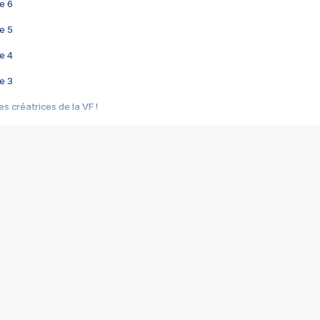
e 6
e 5
e 4
e 3
s créatrices de la VF !
e 2
e 1
e Mektoub My Love arrive enfin ! Rencontre avec Shaïn Boumedine et Sal
i : après Toni en famille
elle réalise le bouleversant Dites lui que je l'aime
ais ! Rencontre autour de Vie privée de Rebecca Zlotowski
 de Marguerite, Grave... Rencontre avec Ella Rumpf
 Les Rêveurs, un film intime sur la santé mentale