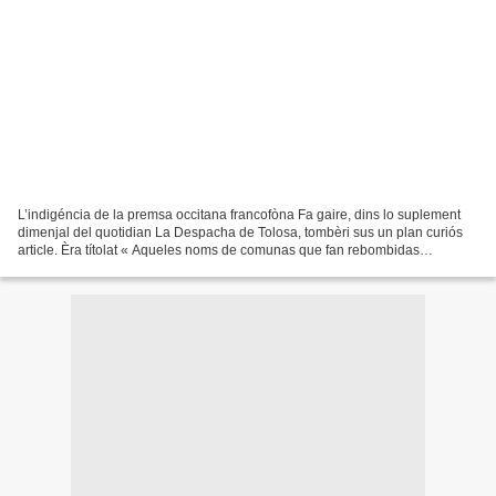
L’indigéncia de la premsa occitana francofòna Fa gaire, dins lo suplement
dimenjal del quotidian La Despacha de Tolosa, tombèri sus un plan curiós
article. Èra títolat « Aqueles noms de comunas que fan rebombidas
mediaticas sus rebombidas mediaticas »....