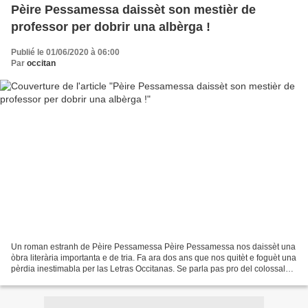
Pèire Pessamessa daissèt son mestièr de
professor per dobrir una albèrga !
Publié le 01/06/2020 à 06:00
Par
occitan
Un roman estranh de Pèire Pessamessa Pèire Pessamessa nos daissèt una
òbra literària importanta e de tria. Fa ara dos ans que nos quitèt e foguèt una
pèrdia inestimabla per las Letras Occitanas. Se parla pas pro del colossal
trabalh qu’aqueste òme faguèt...