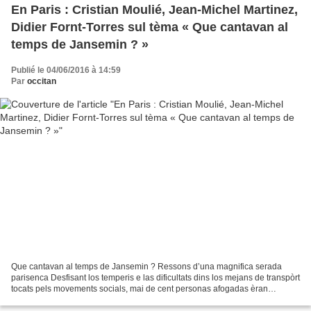
En Paris : Cristian Moulié, Jean-Michel Martinez,
Didier Fornt-Torres sul tèma « Que cantavan al
temps de Jansemin ? »
Publié le 04/06/2016 à 14:59
Par
occitan
Que cantavan al temps de Jansemin ? Ressons d’una magnifica serada
parisenca Desfisant los temperis e las dificultats dins los mejans de transpòrt
tocats pels movements socials, mai de cent personas afogadas èran
amassadas dijòus 2 de junh al ser dins...