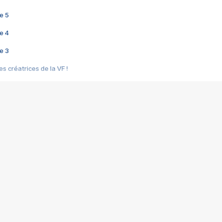
e 5
e 4
e 3
s créatrices de la VF !
e 2
e 1
e Mektoub My Love arrive enfin ! Rencontre avec Shaïn Boumedine et Sal
i : après Toni en famille
elle réalise le bouleversant Dites lui que je l'aime
ais ! Rencontre autour de Vie privée de Rebecca Zlotowski
 de Marguerite, Grave... Rencontre avec Ella Rumpf
 Les Rêveurs, un film intime sur la santé mentale