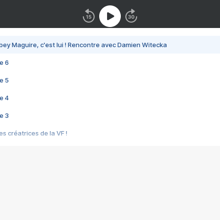
bey Maguire, c'est lui ! Rencontre avec Damien Witecka
e 6
e 5
e 4
e 3
s créatrices de la VF !
e 2
e 1
e Mektoub My Love arrive enfin ! Rencontre avec Shaïn Boumedine et Sal
i : après Toni en famille