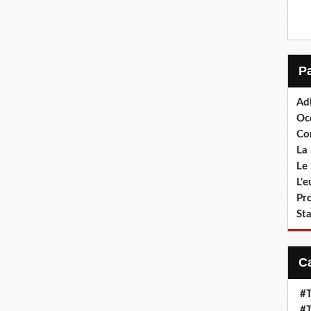
Ad
Oc
Co
La 
Le 
L'
Pr
Sta
#T
#T