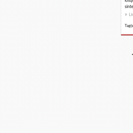
losqu
sinte
Li
Tag(s