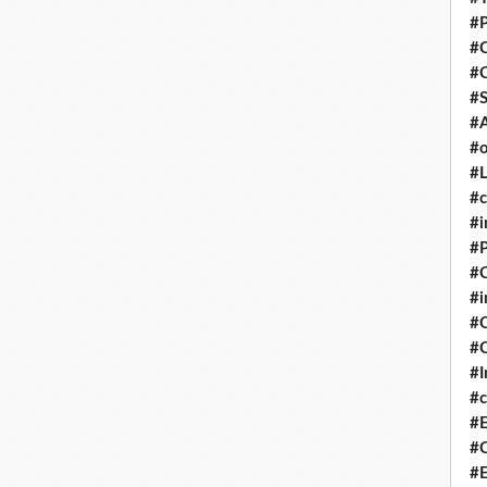
#P
#
#
#S
#A
#o
#L
#c
#i
#P
#C
#
#C
#C
#I
#c
#E
#C
#E