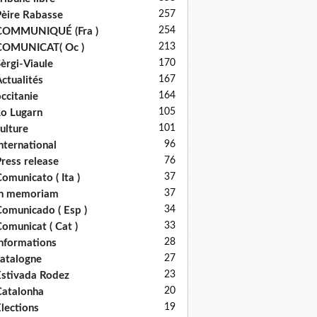
257
èire Rabasse
254
COMMUNIQUÉ (Fra )
213
COMUNICAT( Oc )
170
èrgi-Viaule
167
ctualités
164
ccitanie
105
o Lugarn
101
ulture
96
nternational
76
ress release
37
omunicato ( Ita )
37
in memoriam
34
omunicado ( Esp )
33
omunicat ( Cat )
28
nformations
27
atalogne
23
stivada Rodez
20
atalonha
19
lections