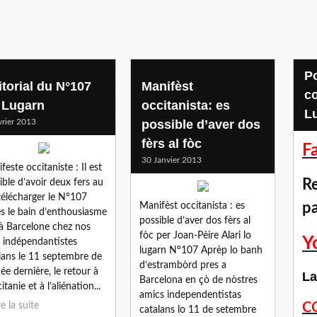
Pour accéder aux
itorial du N°107
Manifèst
c
 Lugarn
occitanista: es
L
vrier 2013
possible d’aver dos
fèrs al fòc
F
30 Janvier 2013
feste occitaniste : Il est
Re
ible d’avoir deux fers au
télécharger le N°107
p
Manifèst occitanista : es
s le bain d’enthousiasme
possible d’aver dos fèrs al
 à Barcelone chez nos
fòc per Joan-Pèire Alari lo
Y
 indépendantistes
lugarn N°107 Aprèp lo banh
lans le 11 septembre de
d’estrambòrd pres a
née dernière, le retour à
La
Barcelona en çò de nòstres
itanie et à l’aliénation...
amics independentistas
re la suite
C
catalans lo 11 de setembre