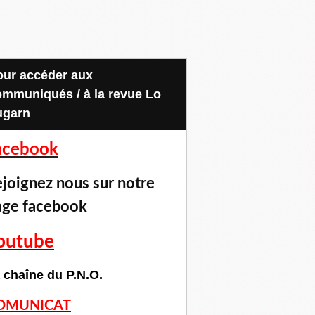
ommuniqués / à la revue Lo
ugarn
acebook
joignez nous sur notre
age facebook
outube
 chaîne du P.N.O.
OMUNICAT