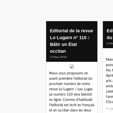
editorial lo lugarn
Editorial de la revue
Ed
Lo Lugarn n° 110 :
du
Bâtir un État
6 Fé
occitan
2 Mars 2014
Mani
poss
feu 
Nous vous proposons en
Aprè
avant première l'éditorial du
pris
prochain numèro de notre
amis
revue Lo Lugarn / Lou Lugar.
cata
Le numéro 110 sera bientôt
l’an
en ligne. Comme d'habitude
l’Occ
l'éditorial est écrit en français
Li
et en occitan dans les deux