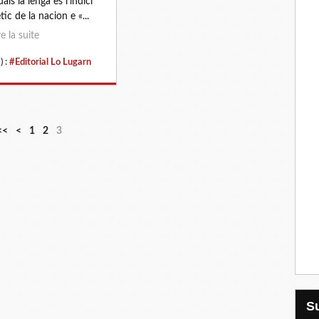
als la lenga es l’indici
tic de la nacion e «...
re la suite
) :
#Editorial Lo Lugarn
<<
<
1
2
3