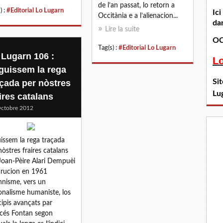
de l’an passat, lo retorn a
) :
#Editorial Lo Lugarn
Ic
Occitània e a l’alienacion...
dan
Lire la suite
OC
Tag(s) :
#Editorial Lo Lugarn
 Lugarn 106 :
L
guissem la rega
Si
açada per nòstres
Lu
ires catalans
ctobre 2012
issem la rega traçada
nòstres fraires catalans
Joan‐Pèire Alari Dempuèi
arucion en 1961
hnisme, vers un
onalisme humaniste, los
cipis avançats par
cés Fontan segon