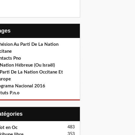
Pages
hésion Au Parti De La Nation
citane
ntacts Pno
Nation Hébreue (Ou Israël)
Parti De La Nation Occitane Et
europe
ograma Nacional 2016
tuts P.n.o
Catégories
483
ot en Oc
353
ribune libre