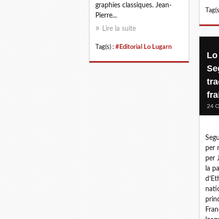
graphies classiques. Jean-
Tag(s
Pierre...
Lire la suite
Tag(s) :
#Editorial Lo Lugarn
Lo
Se
tr
fra
24 O
Segu
per 
per 
la p
d’Et
nati
prin
Fran