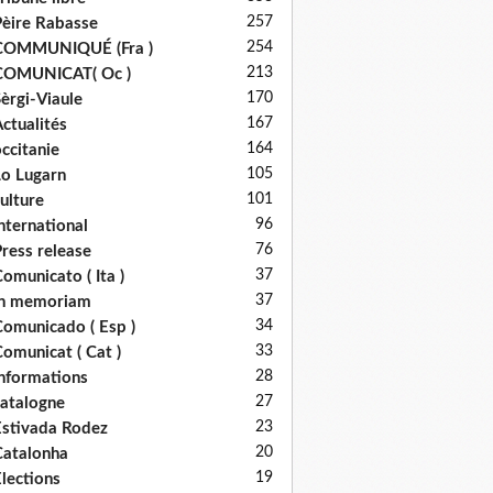
257
èire Rabasse
254
COMMUNIQUÉ (Fra )
213
COMUNICAT( Oc )
170
èrgi-Viaule
167
ctualités
164
ccitanie
105
o Lugarn
101
ulture
96
nternational
76
ress release
37
omunicato ( Ita )
37
in memoriam
34
omunicado ( Esp )
33
omunicat ( Cat )
28
nformations
27
atalogne
23
stivada Rodez
20
atalonha
19
lections