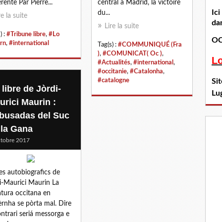
rente Par Pierre...
central à Madrid, la victoire
Ic
du...
re la suite
dan
Lire la suite
) :
#Tribune libre
,
#Lo
OC
rn
,
#international
Tag(s) :
#COMMUNIQUÉ (Fra
)
,
#COMUNICAT( Oc )
,
L
#Actualités
,
#international
,
#occitanie
,
#Catalonha
,
#catalogne
Si
libre de Jòrdi-
Lu
urici Maurin :
busadas del Suc
 la Gana
tobre 2017
es autobiografics de
i-Maurici Maurin La
ratura occitana en
rnha se pòrta mal. Dire
ontrari seriá messorga e