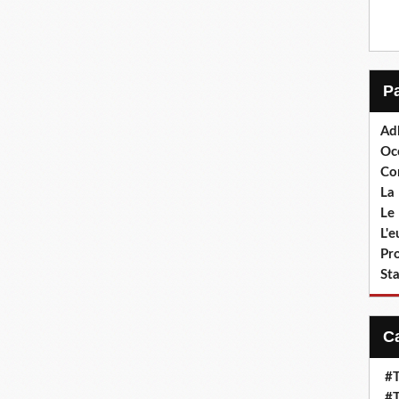
Ad
Oc
Co
La 
Le 
L'
Pr
Sta
#T
#T