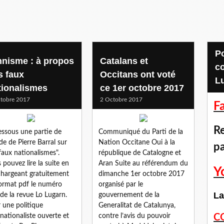
Pour accéder aux
hnisme : à propos
Catalans et
c
s faux
Occitans ont voté
L
tionalismes
ce 1er octobre 2017
tobre 2017
2 Octobre 2017
F
Re
essous une partie de
Communiqué du Parti de la
ude de Pierre Barral sur
Nation Occitane Oui à la
p
 faux nationalismes".
république de Catalogne et
 pouvez lire la suite en
Aran Suite au référendum du
Y
chargeant gratuitement
dimanche 1er octobre 2017
ormat pdf le numéro
organisé par le
La
de la revue Lo Lugarn.
gouvernement de la
 une politique
Generalitat de Catalunya,
rnationaliste ouverte et
contre l’avis du pouvoir
C