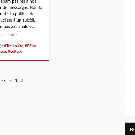
ariam pas res a nos
ir de messorgas. Plan lo
rari ! La politica de
ruci seriá un suicidi.
 pas aicí analizar...
re la suite
) :
#Tot en Oc
,
#Pèire
sse
,
#culture
<<
<
1
2