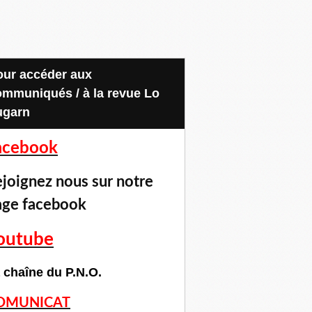
ommuniqués / à la revue Lo
ugarn
acebook
joignez nous sur notre
age facebook
outube
 chaîne du P.N.O.
OMUNICAT