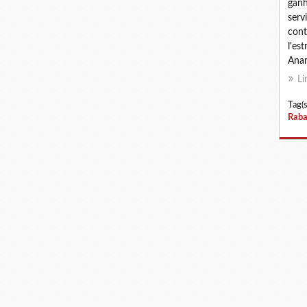
ganh
serv
cont
l'est
Anam
Li
Tag(s
Raba