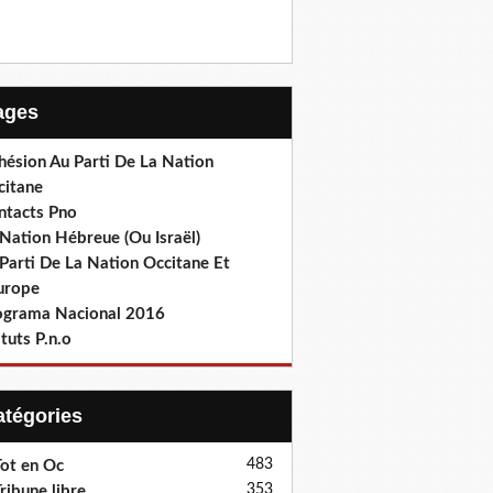
Pages
hésion Au Parti De La Nation
citane
ntacts Pno
Nation Hébreue (Ou Israël)
Parti De La Nation Occitane Et
europe
ograma Nacional 2016
tuts P.n.o
Catégories
483
ot en Oc
353
ribune libre