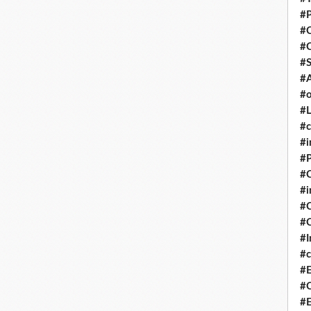
#P
#
#
#S
#A
#o
#L
#c
#i
#P
#C
#
#C
#C
#I
#c
#E
#C
#E