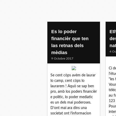
Es lo poder
Et
financièr que ten
de
las retnas dels
na
mèdias
4 Oc
9 Octobre 2017
Ci d
l'ét
Se cent còps avèm de laurar
"les
lo camp, cent còps lo
Vous
laurarem ! Aquò se sap ben
télé
pro, amb los poders financièr
au f
e politic, lo poder mediatic
123 
es un dels mai poderoses.
Pour
D'ont mai ara dins una
inte
societat ont l'informacion