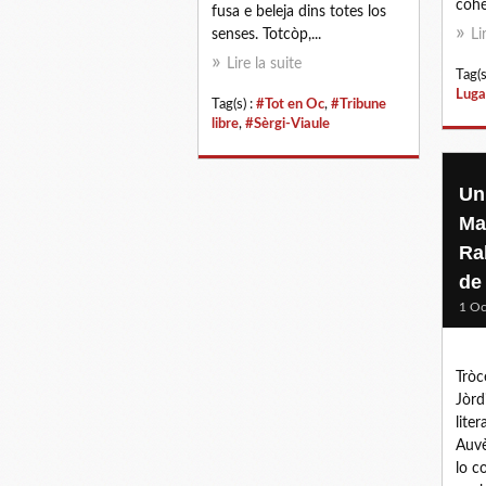
cohé
fusa e beleja dins totes los
senses. Totcòp,...
Li
Lire la suite
Tag(s
Luga
Tag(s) :
#Tot en Oc
,
#Tribune
libre
,
#Sèrgi-Viaule
Un 
Ma
Ra
de
1 Oc
Tròc
Jòrd
lite
Auvè
lo c