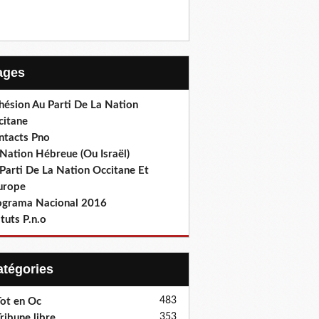
Pages
hésion Au Parti De La Nation
citane
ntacts Pno
Nation Hébreue (Ou Israël)
Parti De La Nation Occitane Et
europe
ograma Nacional 2016
tuts P.n.o
Catégories
483
ot en Oc
353
ribune libre