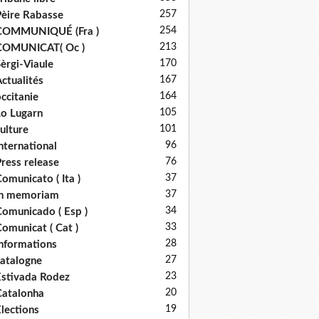
257
èire Rabasse
254
COMMUNIQUÉ (Fra )
213
COMUNICAT( Oc )
170
èrgi-Viaule
167
ctualités
164
ccitanie
105
o Lugarn
101
ulture
96
nternational
76
ress release
37
omunicato ( Ita )
37
in memoriam
34
omunicado ( Esp )
33
omunicat ( Cat )
28
nformations
27
atalogne
23
stivada Rodez
20
atalonha
19
lections