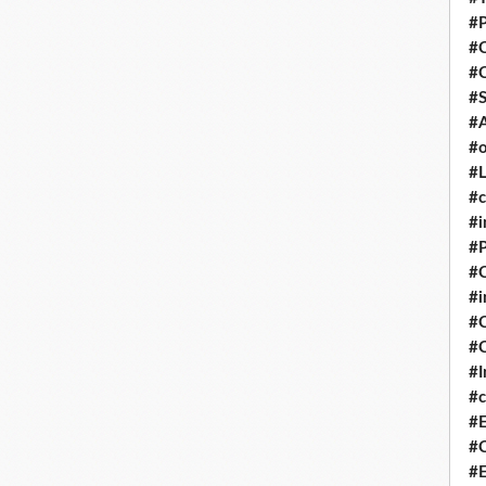
#P
#
#
#S
#A
#o
#L
#c
#i
#P
#C
#
#C
#C
#I
#c
#E
#C
#E