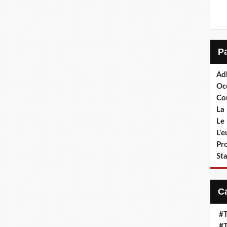
Ad
Oc
Co
La 
Le 
L'
Pr
Sta
#T
#T