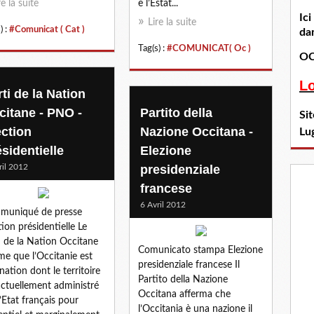
re la suite
e l’Estat...
Ic
Lire la suite
) :
#Comunicat ( Cat )
dan
Tag(s) :
#COMUNICAT( Oc )
OC
L
ti de la Nation
citane - PNO -
Partito della
Si
ection
Nazione Occitana -
Lu
sidentielle
Elezione
ril 2012
presidenziale
francese
6 Avril 2012
muniqué de presse
tion présidentielle Le
i de la Nation Occitane
Comunicato stampa Elezione
rme que l’Occitanie est
presidenziale francese Il
nation dont le territoire
Partito della Nazione
actuellement administré
Occitana afferma che
l’Etat français pour
l’Occitania è una nazione il