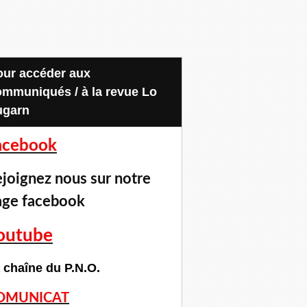
ommuniqués / à la revue Lo
ugarn
acebook
joignez nous sur notre
age facebook
outube
 chaîne du P.N.O.
OMUNICAT