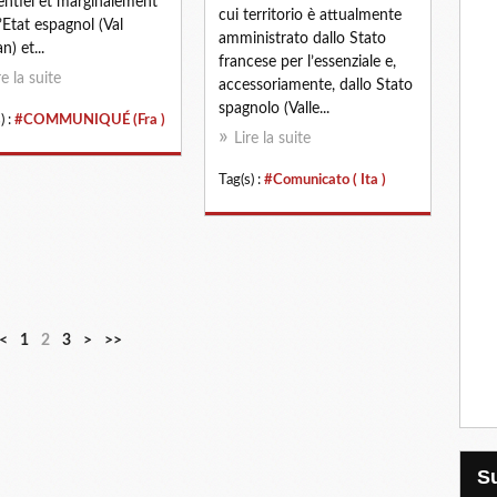
sentiel et marginalement
cui territorio è attualmente
l’Etat espagnol (Val
amministrato dallo Stato
n) et...
francese per l’essenziale e,
re la suite
accessoriamente, dallo Stato
spagnolo (Valle...
) :
#COMMUNIQUÉ (Fra )
Lire la suite
Tag(s) :
#Comunicato ( Ita )
<
1
2
3
>
>>