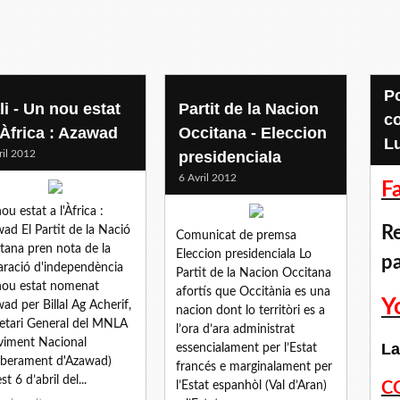
Pour accéder aux
li - Un nou estat
Partit de la Nacion
c
'Àfrica : Azawad
Occitana - Eleccion
L
ril 2012
presidenciala
6 Avril 2012
F
ou estat a l'Àfrica :
Re
ad El Partit de la Nació
Comunicat de premsa
tana pren nota de la
Eleccion presidenciala Lo
p
aració d'independència
Partit de la Nacion Occitana
nou estat nomenat
afortís que Occitània es una
Y
ad per Billal Ag Acherif,
nacion dont lo territòri es a
etari General del MNLA
l’ora d’ara administrat
iment Nacional
La
essencialament per l’Estat
liberament d'Azawad)
francés e marginalament per
t 6 d’abril del...
l’Estat espanhòl (Val d’Aran)
C