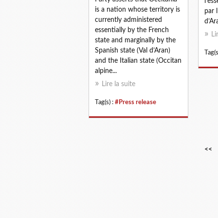
l’es
is a nation whose territory is
par 
currently administered
d’Ara
essentially by the French
Li
state and marginally by the
Spanish state (Val d’Aran)
Tag(s
and the Italian state (Occitan
alpine...
Lire la suite
Tag(s) :
#Press release
<<