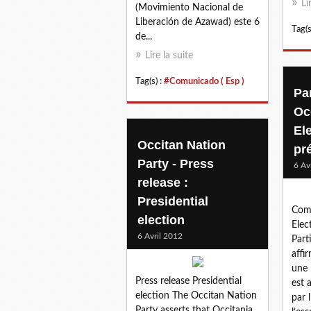
Li
(Movimiento Nacional de
Liberación de Azawad) este 6
Tag(s
de...
Lire la suite
Tag(s) :
#Comunicado ( Esp )
Par
Oc
El
Occitan Nation
pré
Party - Press
6 Av
release :
Presidential
Com
election
Elec
6 Avril 2012
Part
affi
une 
Press release Presidential
est 
election The Occitan Nation
par 
Party asserts that Occitania