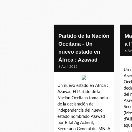
Partido de la Nación
Ma
Occitana - Un
a l
nuevo estado en
6 Av
África : Azawad
6 Avril 2012
Un n
Azaw
Occi
Un nuevo estado en África :
decl
Azawad El Partido de la
del 
Nación Occitana toma nota
Azaw
de la declaración de
Secr
independencia del nuevo
(Mov
estado nombrado Azawad
d'Al
por Billal Ag Acherif,
aques
Secretario General del MNLA