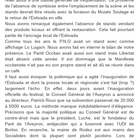
relier aussi à une baisse générale de fréquentation. Ce problème
de l’absence de symbiose entre l’emplacement de la scène et les
stands devrait être résolu avec la livraison du Musée Soulage et
le retour de l’Estivada en ville.
Nous avons remarqué également l’absence de stands vendant
des produits locaux et offrant la restauration. Cela fait pourtant
partie de l’ancrage local de l’Estivada.
Comme tous les ans le P.N.O avait un stand avec comme
affichage Lo Lugarn. Nous avons fait en interne le bilan de notre
présence. Le Partit Occitan avait aussi son stand mais Libertat
était absent cette année. Il est dommage que le Manifeste
occitaniste n’ait pas eu son propre stand et ait dû se réunir dans
un café.
Il faut aussi évoquer la polémique qui a agité l’inauguration de
l’Estivada et dont la presse locale et régionale s’est fait (trop ?)
largement l’écho. En effet, deux jours avant l’inauguration
officielle du festival, le Conseil Général de l’Aveyron a annoncé
au directeur, Patrick Roux que sa subvention passerait de 20.000
à 5000 euros. La méthode manque indubitablement d’élégance.
Précisons que la majorité politique au Conseil Général est de
centre-droit mais que le président, Luche, est le fondateur du
Parti de l’Aveyron, antijacobin qui a fusionné avec l’UDI de
Borloo. En revanche, la mairie de Rodez est aux mains des
Socialistes dont la plupart sont plutôt jacobins. Lors de