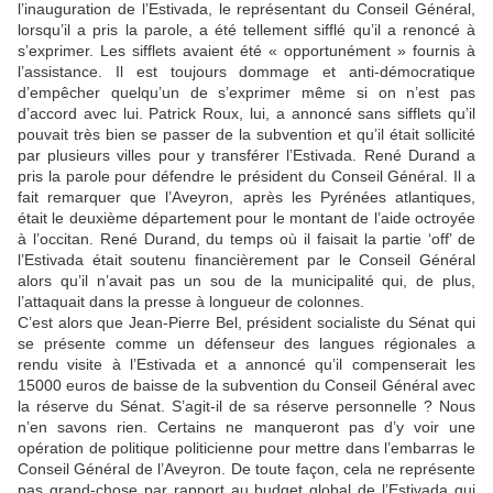
l’inauguration de l’Estivada, le représentant du Conseil Général,
lorsqu’il a pris la parole, a été tellement sifflé qu’il a renoncé à
s’exprimer. Les sifflets avaient été « opportunément » fournis à
l’assistance. Il est toujours dommage et anti-démocratique
d’empêcher quelqu’un de s’exprimer même si on n’est pas
d’accord avec lui. Patrick Roux, lui, a annoncé sans sifflets qu’il
pouvait très bien se passer de la subvention et qu’il était sollicité
par plusieurs villes pour y transférer l’Estivada. René Durand a
pris la parole pour défendre le président du Conseil Général. Il a
fait remarquer que l’Aveyron, après les Pyrénées atlantiques,
était le deuxième département pour le montant de l’aide octroyée
à l’occitan. René Durand, du temps où il faisait la partie ‘off’ de
l’Estivada était soutenu financièrement par le Conseil Général
alors qu’il n’avait pas un sou de la municipalité qui, de plus,
l’attaquait dans la presse à longueur de colonnes.
C’est alors que Jean-Pierre Bel, président socialiste du Sénat qui
se présente comme un défenseur des langues régionales a
rendu visite à l’Estivada et a annoncé qu’il compenserait les
15000 euros de baisse de la subvention du Conseil Général avec
la réserve du Sénat. S’agit-il de sa réserve personnelle ? Nous
n’en savons rien. Certains ne manqueront pas d’y voir une
opération de politique politicienne pour mettre dans l’embarras le
Conseil Général de l’Aveyron. De toute façon, cela ne représente
pas grand-chose par rapport au budget global de l’Estivada qui