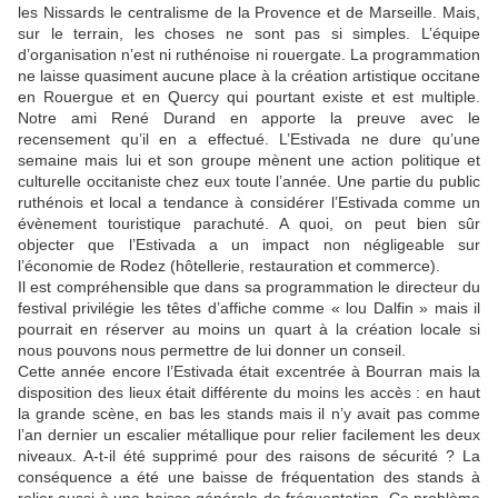
les Nissards le centralisme de la Provence et de Marseille. Mais,
sur le terrain, les choses ne sont pas si simples. L’équipe
d’organisation n’est ni ruthénoise ni rouergate. La programmation
ne laisse quasiment aucune place à la création artistique occitane
en Rouergue et en Quercy qui pourtant existe et est multiple.
Notre ami René Durand en apporte la preuve avec le
recensement qu’il en a effectué. L’Estivada ne dure qu’une
semaine mais lui et son groupe mènent une action politique et
culturelle occitaniste chez eux toute l’année. Une partie du public
ruthénois et local a tendance à considérer l’Estivada comme un
évènement touristique parachuté. A quoi, on peut bien sûr
objecter que l’Estivada a un impact non négligeable sur
l’économie de Rodez (hôtellerie, restauration et commerce).
Il est compréhensible que dans sa programmation le directeur du
festival privilégie les têtes d’affiche comme « lou Dalfin » mais il
pourrait en réserver au moins un quart à la création locale si
nous pouvons nous permettre de lui donner un conseil.
Cette année encore l’Estivada était excentrée à Bourran mais la
disposition des lieux était différente du moins les accès : en haut
la grande scène, en bas les stands mais il n’y avait pas comme
l’an dernier un escalier métallique pour relier facilement les deux
niveaux. A-t-il été supprimé pour des raisons de sécurité ? La
conséquence a été une baisse de fréquentation des stands à