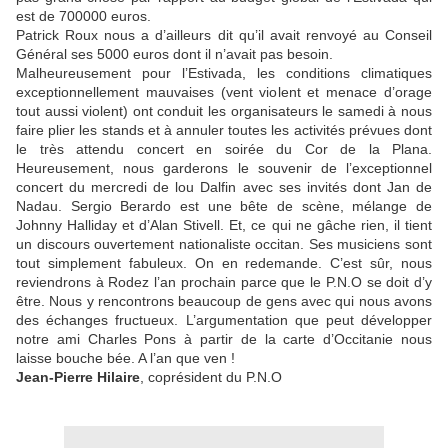
est de 700000 euros.
Patrick Roux nous a d’ailleurs dit qu’il avait renvoyé au Conseil
Général ses 5000 euros dont il n’avait pas besoin.
Malheureusement pour l’Estivada, les conditions climatiques
exceptionnellement mauvaises (vent violent et menace d’orage
tout aussi violent) ont conduit les organisateurs le samedi à nous
faire plier les stands et à annuler toutes les activités prévues dont
le très attendu concert en soirée du Cor de la Plana.
Heureusement, nous garderons le souvenir de l’exceptionnel
concert du mercredi de lou Dalfin avec ses invités dont Jan de
Nadau. Sergio Berardo est une bête de scène, mélange de
Johnny Halliday et d’Alan Stivell. Et, ce qui ne gâche rien, il tient
un discours ouvertement nationaliste occitan. Ses musiciens sont
tout simplement fabuleux. On en redemande. C’est sûr, nous
reviendrons à Rodez l’an prochain parce que le P.N.O se doit d’y
être. Nous y rencontrons beaucoup de gens avec qui nous avons
des échanges fructueux. L’argumentation que peut développer
notre ami Charles Pons à partir de la carte d’Occitanie nous
laisse bouche bée. A l’an que ven !
Jean-Pierre Hilaire
, coprésident du P.N.O