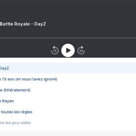
 Battle Royale - DayZ
 DayZ
 a 13 ans (et vous l'avez ignoré)
e (littéralement)
im Rayan
 toutes les règles
s les jeux vidéo
us choquant de Rockstar ? - Le scandale BULLY