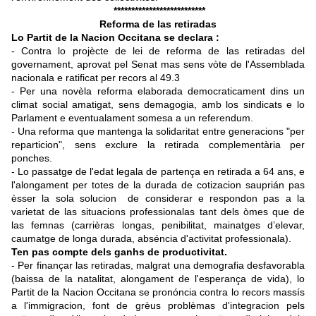
**************************
Reforma de las retiradas
Lo Partit de la Nacion Occitana se declara :
- Contra lo projècte de lei de reforma de las retiradas del
governament, aprovat pel Senat mas sens vòte de l'Assemblada
nacionala e ratificat per recors al 49.3
- Per una novèla reforma elaborada democraticament dins un
climat social amatigat, sens demagogia, amb los sindicats e lo
Parlament e eventualament somesa a un referendum.
- Una reforma que mantenga la solidaritat entre generacions "per
reparticion", sens exclure la retirada complementària per
ponches.
- Lo passatge de l'edat legala de partença en retirada a 64 ans, e
l'alongament per totes de la durada de cotizacion sauprián pas
èsser la sola solucion de considerar e respondon pas a la
varietat de las situacions professionalas tant dels òmes que de
las femnas (carrièras longas, penibilitat, mainatges d’elevar,
caumatge de longa durada, abséncia d'activitat professionala).
Ten pas compte dels ganhs de productivitat.
- Per finançar las retiradas, malgrat una demografia desfavorabla
(baissa de la natalitat, alongament de l'esperança de vida), lo
Partit de la Nacion Occitana se pronóncia contra lo recors massís
a l'immigracion, font de grèus problèmas d'integracion pels