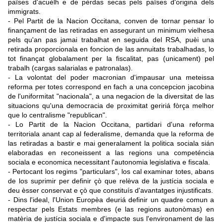
païses d'acuèlh e de pèrdas secas pels païses d'origina dels
immigrats.
- Pel Partit de la Nacion Occitana, conven de tornar pensar lo
finançament de las retiradas en assegurant un minimum vielhesa
pels qu'an pas jamai trabalhat en seguida del RSA, puèi una
retirada proporcionala en foncion de las annuitats trabalhadas, lo
tot finançat globalament per la fiscalitat, pas (unicament) pel
trabalh (cargas salarialas e patronalas).
- La volontat del poder macronian d'impausar una meteissa
reforma per totes correspond en fach a una concepcion jacobina
de l'uniformitat "nacionala", a una negacion de la diversitat de las
situacions qu'una democracia de proximitat geririá fòrça melhor
que lo centralisme "republican".
- Lo Partit de la Nacion Occitana, partidari d'una reforma
territoriala anant cap al federalisme, demanda que la reforma de
las retiradas a bastir e mai generalament la politica sociala sián
elaboradas en reconeissent a las regions una competéncia
sociala e economica necessitant l'autonomia legislativa e fiscala.
- Pertocant los regims "particulars", los cal examinar totes, abans
de los suprimir per definir çò que relèva de la justícia sociala e
deu èsser conservat e çò que constituís d'avantatges injustificats.
- Dins l'ideal, l'Union Europèa deuriá definir un quadre comun a
respectar pels Estats membres (e las regions autonòmas) en
matèria de justícia sociala e d'impacte sus l'environament de las