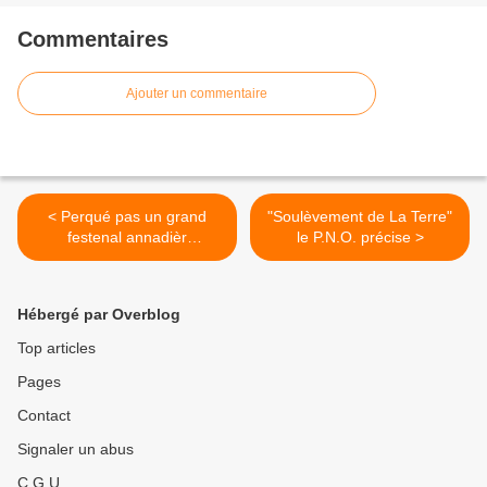
Commentaires
Ajouter un commentaire
< Perqué pas un grand
"Soulèvement de La Terre"
festenal annadièr
le P.N.O. précise >
panoccitan de la cultura
occitana a Maruèjols ?
Hébergé par Overblog
Top articles
Pages
Contact
Signaler un abus
C.G.U.