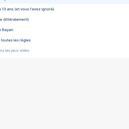
 a 13 ans (et vous l'avez ignoré)
e (littéralement)
im Rayan
 toutes les règles
s les jeux vidéo
us choquant de Rockstar ? - Le scandale BULLY
e plus moche de Steam
du RÊVE tourne au CAUCHEMAR
pendant 8 heures
it… à tort
umiliés par un jeu vidéo
ire - Final Fantasy 8