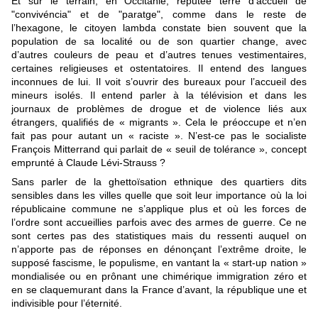
Et sur le terrain, en Occitanie, réputée terre d'accueil de
"convivéncia" et de "paratge", comme dans le reste de
l’hexagone, le citoyen lambda constate bien souvent que la
population de sa localité ou de son quartier change, avec
d’autres couleurs de peau et d’autres tenues vestimentaires,
certaines religieuses et ostentatoires. Il entend des langues
inconnues de lui. Il voit s’ouvrir des bureaux pour l’accueil des
mineurs isolés. Il entend parler à la télévision et dans les
journaux de problèmes de drogue et de violence liés aux
étrangers, qualifiés de « migrants ». Cela le préoccupe et n’en
fait pas pour autant un « raciste ». N’est-ce pas le socialiste
François Mitterrand qui parlait de « seuil de tolérance », concept
emprunté à Claude Lévi-Strauss ?
Sans parler de la ghettoïsation ethnique des quartiers dits
sensibles dans les villes quelle que soit leur importance où la loi
républicaine commune ne s’applique plus et où les forces de
l’ordre sont accueillies parfois avec des armes de guerre. Ce ne
sont certes pas des statistiques mais du ressenti auquel on
n’apporte pas de réponses en dénonçant l’extrême droite, le
supposé fascisme, le populisme, en vantant la « start-up nation »
mondialisée ou en prônant une chimérique immigration zéro et
en se claquemurant dans la France d’avant, la république une et
indivisible pour l’éternité.