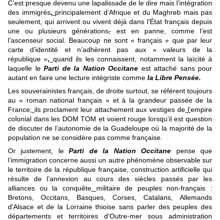
C’est presque devenu une lapalissade de le dire mais l’intégration
des immigrés
,
principalement d’Afrique et du Maghreb mais pas
seulement, qui arrivent ou vivent déjà dans l’État français depuis
une ou plusieurs générations
,
est en panne, comme l’est
l’ascenseur social. Beaucoup ne sont « français » que par leur
carte d’identité et n’adhèrent pas aux « valeurs de la
république »
,
quand ils les connaissent, notamment la laïcité à
laquelle le
Parti de la Nation Occitane
est attaché sans pour
autant en faire une lecture intégriste comme
la Libre Pensée.
Les souverainistes français, de droite surtout, se référent toujours
au « roman national français » et à la grandeur passée de la
France;
ils proclament leur attachement aux vestiges de
l’
empire
colonial dans les DOM TOM et voient rouge lorsqu’il est question
de discuter de l’autonomie de la Guadeloupe où la majorité de la
population ne se considère pas comme française.
Or justement, le
Parti de la Nation Occitane
pense que
l’immigration concerne aussi un autre phénomène observable sur
le territoire de la république française, construction artificielle qui
résulte de l’annexion au cours des siècles passés par les
alliances ou la conquête
militaire de peuples non-français :
Bretons, Occitans, Basques, Corses, Catalans, Allemands
d'Alsace et de la Lorraine thioise sans parler des peuples des
départements et territoires d'Outre-mer sous administration