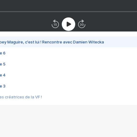
bey Maguire, c'est lui ! Rencontre avec Damien Witecka
e 6
e 5
e 4
e 3
s créatrices de la VF !
e 2
e 1
e Mektoub My Love arrive enfin ! Rencontre avec Shaïn Boumedine et Sal